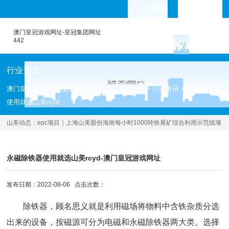
产品专题
languages
澳门皇冠游戏网址-皇冠集团网址
442
行业资讯
澳门皇冠游戏网址-皇冠集团网址442
新闻中心
行业资讯
永磁除铁器
>
>
>
使用就选山美rcyd
山美动态：
epc项目｜上海山美股份海南每小时1000吨铁尾矿综合利用示范线项
目进展顺利
[2022.08.01 ]
永磁除铁器使用就选山美rcyd-澳门皇冠游戏网址
发布日期：2022-08-06 点击次数：
除铁器
，顾名思义就是利用磁场将物料中含铁杂质分选
出来的设备，按磁源可分为电磁和
永磁除铁器
两大类。选择