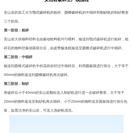
安山岩的加工分为
颚式破碎机
的粗碎、
圆锥破碎机
的中细碎和
制砂机
的制砂整形
三个阶段。
第一阶段：粗碎
安山岩大块物料经料仓由
振动给料机
均匀喂料，输送到颚式破碎机进行粗碎，粗
碎后的物料经
振动筛
筛分后，由
皮带输送机
输送至
圆锥式破碎机
进行中细碎。
第二阶段：中细碎
输送到圆锥式破碎机中的花岗岩经过中细碎后，利用
圆振筛
进行筛分，大于等于
40mm的物料返送到
圆锥破
碎机再次破碎。
第三阶段：制砂
将破碎后小于40mm的安山岩颗粒送入制砂机进行进一步破碎整形，大于等于
20mm的物料返送至制砂机再次细碎。小于20mm的物料送至圆振筛进行筛分包
装，如需洁净的安山岩，可送入
洗砂机
清洗。