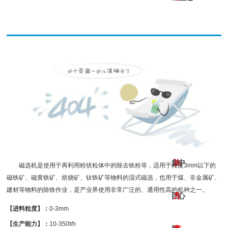
网
网
442
游
址-
址
的
戏
皇
的
产
网
冠
解
品
址
集
决
中
磁选机是使用于再利用粉状粒体中的除去铁粉等，适用于粒度3mm以下的
磁铁矿、磁黄铁矿、焙烧矿、钛铁矿等物料的湿式磁选，也用于煤、非金属矿、
建材等物料的除铁作业，是产业界使用非常广泛的、通用性高的机种之一。
团
方
心
【进料粒度】：
0-3mm
【生产能力】：
10-350t/h