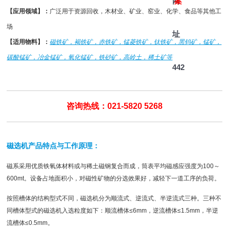
网
案
【应用领域】：
广泛用于资源回收，木材业、矿业、窑业、化学、食品等其他工
场
址
【适用物料】：
磁铁矿，褐铁矿，赤铁矿，锰菱铁矿，钛铁矿，黑钨矿，锰矿，
碳酸锰矿，冶金锰矿，氧化锰矿，铁砂矿，高岭土，稀土矿等
442
咨询热线：021-5820 5268
磁选机产品特点与工作原理：
磁系采用优质铁氧体材料或与稀土磁钢复合而成，筒表平均磁感应强度为100～
600mt。设备占地面积小，对磁性矿物的分选效果好，减轻下一道工序的负荷。
按照槽体的结构型式不同，磁选机分为顺流式、逆流式、半逆流式三种。三种不
同槽体型式的
磁选机
入选粒度如下：顺流槽体≤6mm，逆流槽体≤1.5mm，半逆
流槽体≤0.5mm。