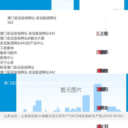
产品专题
choose your languages
澳门皇冠游戏网址-皇冠集团网址
442
澳
澳
工
皇
服
新
关
联
澳门皇冠游戏网址-皇冠集团网址442
澳门皇冠游戏网址的解决方案
皇冠集团网址442的产品中心
工程案例
门
门
程
冠
务
闻
于
系
服务与配件
新闻中心
关于山美
联系澳门皇冠游戏网址
皇
皇
案
集
与
中
山
澳
澳门皇冠游戏网址-皇冠集团网址442
澳门皇冠游戏网址-皇冠集团网址442
选矿设备
选矿系列
磁选机
>
>
>
冠
冠
例
团
配
心
美
门
游
游
网
件
皇
山美动态：
山美股份助力海螺水泥分宜年产100万吨机制砂生产线
[2019.06.06 ]
戏
戏
址
冠