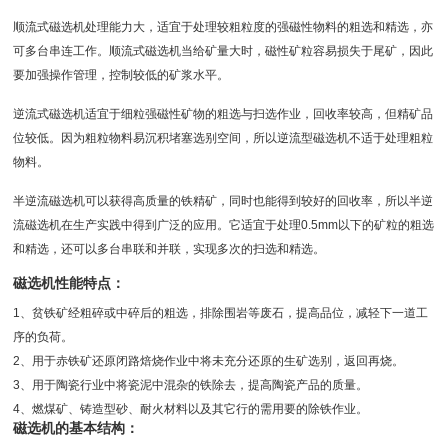
顺流式磁选机处理能力大，适宜于处理较粗粒度的强磁性物料的粗选和精选，亦
可多台串连工作。顺流式磁选机当给矿量大时，磁性矿粒容易损失于
尾矿
，因此
要加强操作管理，控制较低的矿浆水平。
逆流式磁选机适宜于细粒强磁性矿物的粗选与扫选作业，回收率较高，但精矿品
位较低。因为粗粒物料易沉积堵塞选别空间，所以逆流型磁选机不适于处理粗粒
物料。
半逆流磁选机可以获得高质量的铁精矿，同时也能得到较好的回收率，所以半逆
流磁选机在生产实践中得到广泛的应用。它适宜于处理0.5mm以下的矿粒的粗选
和精选，还可以多台串联和并联，实现多次的扫选和精选。
磁选机性能特点：
1、贫铁矿经粗碎或中碎后的粗选，排除围岩等废石，提高品位，减轻下一道工
序的负荷。
2、用于赤铁矿还原闭路焙烧作业中将未充分还原的生矿选别，返回再烧。
3、用于陶瓷行业中将瓷泥中混杂的铁除去，提高陶瓷产品的质量。
4、燃煤矿、铸造型砂、耐火材料以及其它行的需用要的除铁作业。
磁选机的基本结构：