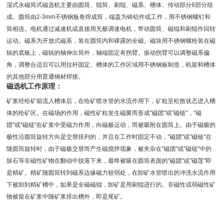
湿式永磁筒式磁选机主要由圆筒、辊筒、刷辊、磁系、槽体、传动部分6部分组
成。圆筒由2-3mm不锈钢板卷焊成筒，端盖为铸铝件或工件，用不锈钢螺钉和
筒相连。电机通过减速机或直接用无极调速电机，带动圆筒、磁辊和刷辊作回转
运动。磁系为开放式磁系，装在圆筒内和裸露的全磁。磁块用不锈钢螺栓装在磁
轭的底板上，磁轭的轴伸出筒外，轴端固定有拐臂。扳动拐臂可以调整磁系偏
角，调整合适后可以用拉杆固定。槽体的工作区域用不锈钢板制造，机架和槽体
的其他部分用普通钢材焊接。
磁选机工作原理：
矿浆经给矿箱流入槽体后，在给矿喷水管的水流作用下，矿粒呈松散状态进入槽
体的给矿区。在磁场的作用，磁性矿粒发生磁聚而形成"磁团"或"磁链"，"磁
团"或"磁链"在矿浆中受磁力作用，向磁极运动，而被吸附在圆筒上。由于磁极的
极性沿圆筒旋转方向是交替排列的，并且在工作时固定不动，"磁团"或"磁链"在
随圆筒旋转时，由于磁极交替而产生磁搅拌现象，被夹杂在"磁团"或"磁链"中的
脉石等非磁性矿物在翻动中脱落下来，最终被吸在圆筒表面的"磁团"或"磁莲"即
是精矿。精矿随圆筒转到磁系边缘磁力较弱处，在卸矿水管喷出的冲洗水流作用
下被卸到精矿槽中，如果是全磁磁辊，卸矿是用刷辊进行的。非磁性或弱磁性矿
物被留在矿浆中随矿浆排出槽外，即是尾矿。