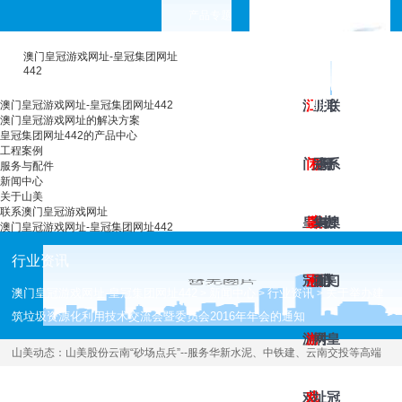
产品专题
choose your languages
澳门皇冠游戏网址-皇冠集团网址
442
澳
澳
工
皇
服
新
关
联
澳门皇冠游戏网址-皇冠集团网址442
澳门皇冠游戏网址的解决方案
皇冠集团网址442的产品中心
工程案例
门
门
程
冠
务
闻
于
系
服务与配件
新闻中心
关于山美
联系澳门皇冠游戏网址
皇
皇
案
集
与
中
山
澳
澳门皇冠游戏网址-皇冠集团网址442
行业资讯
冠
冠
例
团
配
心
美
门
澳门皇冠游戏网址-皇冠集团网址442
新闻中心
行业资讯
关于举办建
>
>
>
筑垃圾资源化利用技术交流会暨委员会2016年年会的通知
游
游
网
件
皇
山美动态：
山美股份云南“砂场点兵”--服务华新水泥、中铁建、云南交投等高端
用户
[2019.08.23 ]
戏
戏
址
冠