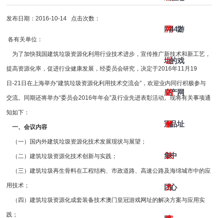
发布日期：2016-10-14 点击次数：
网
网
442
游
各有关单位：
为了加快我国建筑垃圾资源化利用行业技术进步，宣传推广新技术和新工艺，
址-
址
的
戏
提高资源化率，促进行业健康发展，经委员会研究，决定于2016年11月19
日-21日在上海举办“建筑垃圾资源化利用技术交流会”，欢迎业内同行积极参与
皇
的
产
网
交流。同期还将举办“委员会2016年年会”及行业先进表彰活动。现将有关事项通
知如下：
冠
解
品
址
一、会议内容
（一）国内外建筑垃圾资源化技术发展现状与展望；
集
决
中
（二）建筑垃圾资源化技术创新与实践；
（三）建筑垃圾再生骨料在工程结构、市政道路、高速公路及海绵城市中的应
用技术；
团
方
心
（四）建筑垃圾资源化成套装备技术澳门皇冠游戏网址的解决方案与应用实
践；