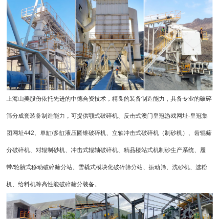
上海山美股份依托先进的中德合资技术，精良的装备制造能力，具备专业的破碎
筛分成套装备制造能力，可提供
颚式破碎机
、反击式
澳门皇冠游戏网址-皇冠集
团网址442
、单缸/
多缸液压圆锥破碎机
、
立轴冲击式破碎机
（制砂机）、齿辊筛
分破碎机、对辊
制砂机
、冲击式辊轴破碎机、精品楼站式
机制砂
生产系统、履
带/轮胎式移动破碎筛分站、雪橇式模块化破碎筛分站、
振动筛
、
洗砂机
、选粉
机、
给料机
等高性能破碎筛分装备。