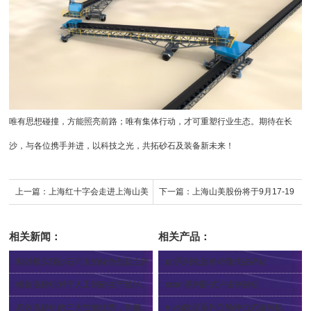
唯有思想碰撞，方能照亮前路；唯有集体行动，才可重塑行业生态。期待在长
沙，与各位携手并进，以科技之光，共拓砂石及装备新未来！
上一篇：
上海红十字会走进上海山美
下一篇：
上海山美股份将于9月17-19
股份开展应急救护培训 为安全保驾护
日亮相华南环保旗舰大展
相关新闻：
相关产品：
航
制砂楼实现砂石同出的绿色创新之路
pp系列轮胎移动颚式破碎站
2023-09-13
2024-09-05
螺旋洗砂机对于人工制砂生产线的重要性
scsm系列卧式冲击制砂机
2022-10-10
2025-11-17
高效洗砂机的三大性能优势，你都知道吗
e-vsi欧星系列立轴冲击式破碎机