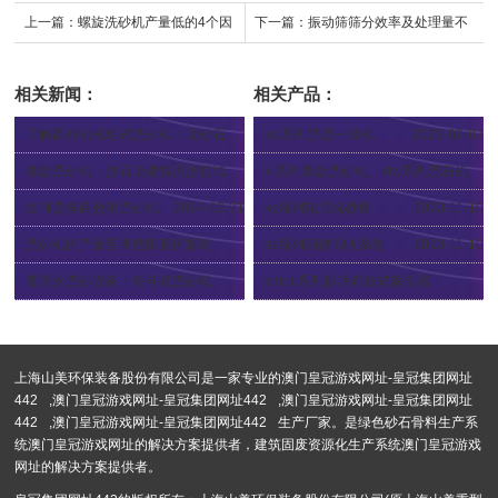
上一篇：
螺旋洗砂机产量低的4个因
下一篇：
振动筛筛分效率及处理量不
素
理想原因
相关新闻：
相关产品：
了解高科机械轮式洗砂机：让砂石洗选更高效
xst系列洗选一体机
2023-02-03
2024-03-26
螺旋洗砂机：沙石场建筑用沙领域的新星
xl系列螺旋洗砂机、xlw系列洗石机
2024-02-26
2023-11-10
如何选择高效率洗砂机
2024-02-21
xs系列轮式洗砂机
2023-11-10
洗砂机的产量受哪些因素的影响
ss系列细砂回收系统
2023-11-10
2024-02-04
常用水洗砂设备：轮斗式洗砂机
smbc系列脉冲布袋式除尘器
2024-01-26
2023-05-25
上海山美环保装备股份有限公司是一家专业的
澳门皇冠游戏网址-皇冠集团网址
442
,
澳门皇冠游戏网址-皇冠集团网址442
,
澳门皇冠游戏网址-皇冠集团网址
442
,
澳门皇冠游戏网址-皇冠集团网址442
生产厂家。是绿色砂石骨料生产系
统澳门皇冠游戏网址的解决方案提供者，建筑固废资源化生产系统澳门皇冠游戏
网址的解决方案提供者。