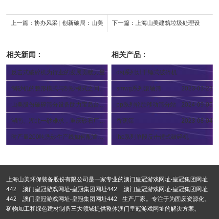
上一篇：
协办风采 | 创新破局：山美
下一篇：
上海山美建筑垃圾处理设
方案助力客户提质增效，重塑产品结
备：城市绿色发展的“幕后英雄”
相关新闻：
相关产品：
构
反击式破碎机为行业的发展贡献力量
dsj系列烘干锤式破碎机
2023-08-07
2024-09-04
制砂机的整形模式与制砂模式之间区别
smwg系列滚轴筛
2023-03-23
2024-04-02
山美股份破碎筛分设备助力宝岛台湾钢渣处理项目
pp系列轮胎移动筛分站
2024-09-05
2018-09-14
湖南、湖北一砂难求，重庆砂石厂关停——长江砂石价格大涨！
香蕉筛
2023-08-04
2019-08-02
时产量200吨洗砂生产线如何配置？工艺流程有哪些
ihc系列单段反击锤式破碎机
2023-05-15
2023-03-22
上海山美环保装备股份有限公司是一家专业的
澳门皇冠游戏网址-皇冠集团网址
442
,
澳门皇冠游戏网址-皇冠集团网址442
,
澳门皇冠游戏网址-皇冠集团网址
442
,
澳门皇冠游戏网址-皇冠集团网址442
生产厂家。专注于为固废资源化、
矿物加工和绿色建材制备三大领域提供整体澳门皇冠游戏网址的解决方案。