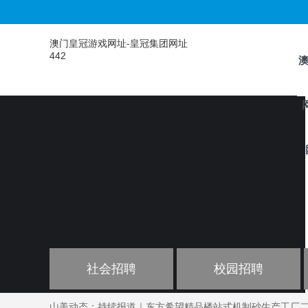
澳门皇冠游戏网址-皇冠集团网址
442
社会招聘
校园招聘
山美动态：
持续报道｜东方希望精品楼站式机制砂生产工厂