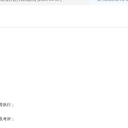
督执行；
及考评；