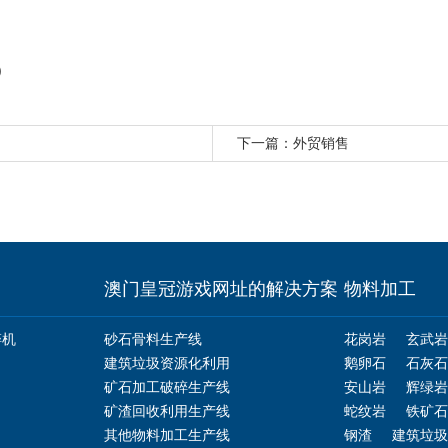
)
下一篇：
外贸销售
澳门皇冠游戏网址的解决方案
物料加工
碎机
砂石骨料生产线
花岗岩
玄武岩
建筑垃圾资源化利用
鹅卵石
石灰石
矿石加工破碎生产线
安山岩
辉绿岩
矿渣回收利用生产线
蛇纹岩
铁矿石
其他物料加工生产线
钢渣
建筑垃圾