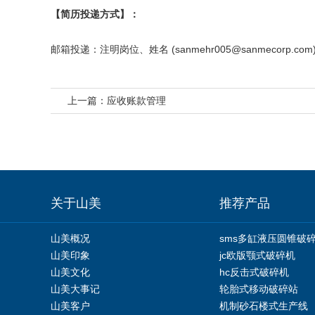
【简历投递方式】：
邮箱投递：注明岗位、姓名 (
sanmehr005@sanmecorp.com
上一篇：
应收账款管理
关于山美
推荐产品
山美概况
sms多缸液压圆锥破
山美印象
jc欧版颚式破碎机
山美文化
hc反击式破碎机
山美大事记
轮胎式移动破碎站
山美客户
机制砂石楼式生产线