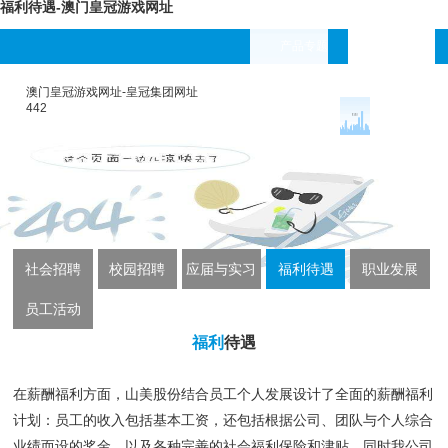
福利待遇-澳门皇冠游戏网址
产品专题
languages
澳门皇冠游戏网址-皇冠集团网址
442
社会招聘
校园招聘
应届与实习
福利待遇
职业发展
员工活动
生招聘
福利
待遇
在薪酬福利方面，山美股份结合员工个人发展设计了全面的薪酬福利
计划：员工的收入包括基本工资，还包括根据公司、团队与个人综合
业绩而设的奖金，以及各种完善的社会福利保险和津贴。同时我公司