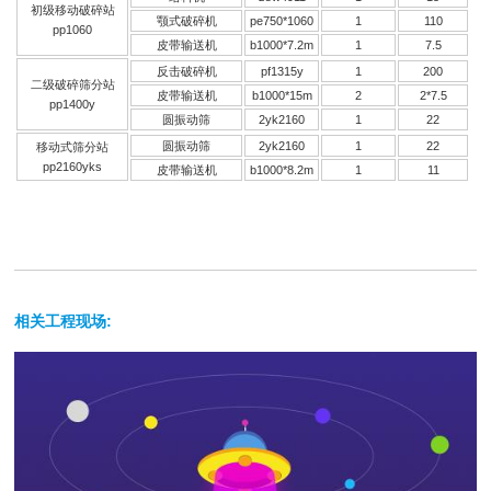
初级
移动破碎站
颚式破碎机
pe750*1060
1
110
pp1060
皮带输送机
b1000*7.2m
1
7.5
反击破碎机
pf1315y
1
200
二级
破碎筛分
站
皮带输送机
b1000*15m
2
2*7.5
pp1400y
圆振动筛
2yk2160
1
22
圆
振动筛
2yk2160
1
22
移动式筛分站
pp2160yks
皮带输送机
b1000*8.2m
1
11
相关工程现场: