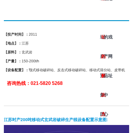
网
网
442
游
【投产时间】：
2011
址-
址
的
戏
【地点】：
江苏
【原料】：
玄武岩
皇
的
产
网
【产量】：
150-200t/h
【设备配置】：
颚式移动破碎站、反击式移动破碎站、移动式筛分站、皮带机
冠
解
品
址
咨询热线：021-5820 5268
集
决
中
团
方
心
江苏时产200吨移动式玄武岩破碎生产线设备配置示意图: