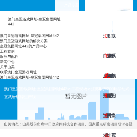
产品专题
choose your languages
澳门皇冠游戏网址-皇冠集团网址
442
澳
澳
工
皇
服
新
关
联
澳门皇冠游戏网址-皇冠集团网址442
澳门皇冠游戏网址的解决方案
皇冠集团网址442的产品中心
工程案例
门
门
程
冠
务
闻
于
系
服务与配件
新闻中心
关于山美
联系澳门皇冠游戏网址
皇
皇
案
集
与
中
山
澳
澳门皇冠游戏网址-皇冠集团网址442
澳门皇冠游戏网址-皇冠集团网址442
工程现场
江苏时产200吨移动式
>
>
冠
冠
例
团
配
心
美
门
玄武岩破碎生产线
游
游
网
件
皇
山美动态：
山美股份出席中日政府间科技合作项目、国家重点研发项目研讨会暨
“太仓海绵城市建设技术“推进会
[2019.03.04 ]
戏
戏
址
冠