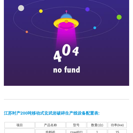
网
案
址
442
江苏时产200吨移动式玄武岩破碎生产线设备配置表:
项目
产品名称
型号
数量(台)
功率(kw)
给料机
zsw4911
1
15