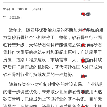
发布日期：2019-05-
分享到：
网
网
442
游
24 点击次数：
近年来，随着环保整治力度的不断加大，传统的粗
址-
址
的
戏
放型砂石骨料企业相继停工、整顿，砂石骨料行业面
临转型升级，天然砂石骨料产能也随之骤减。而砂石
皇
的
产
网
骨料作为重要的建筑材料和混凝土原料，广泛应用于
房屋、道路工程层建设，市场需求巨大。通过石料破
冠
解
品
址
碎后再打磨而成的
机制砂
，替代河砂在国内外已成为
砂石骨料行业可持续发展的一种趋势。
集
决
中
随着各类企业对机制砂业务的建设布局、产业结构
的进一步调整优化，未来减少甚至彻底告别使用天然
团
方
心
砂石骨料，已经成为上下游行业的基本共识。目前无
论是对于环境保护，还是从工程质量角度出发，大规