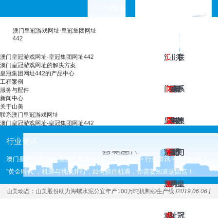
产品专题
choose your languages
澳门皇冠游戏网址-皇冠集团网址
442
澳
澳
工
皇
服
新
关
联
澳门皇冠游戏网址-皇冠集团网址442
澳门皇冠游戏网址的解决方案
皇冠集团网址442的产品中心
工程案例
门
门
程
冠
务
闻
于
系
服务与配件
新闻中心
关于山美
联系澳门皇冠游戏网址
皇
皇
案
集
与
中
山
澳
澳门皇冠游戏网址-皇冠集团网址442
行业资讯
冠
冠
例
团
配
心
美
门
澳门皇冠游戏网址-皇冠集团网址442
新闻中心
行业资讯
机制砂进入
>
>
>
“黄金时代”，机遇与挑战并行，如何抓住机遇，你需要知道这四点！
游
游
网
件
皇
山美动态：
山美股份助力海螺水泥分宜年产100万吨机制砂生产线
[2019.06.06 ]
戏
戏
址
冠