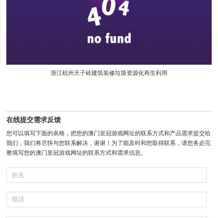
浙江杭州天子岭建筑装修垃圾资源化再生利用
在线提交需求反馈
您可以填写下面的表格，把您的澳门皇冠游戏网址的联系方式和产品需求提交给
我们，我们将尽快与您联系解决，谢谢！为了能及时和您取得联系，请您务必完
整填写您的澳门皇冠游戏网址的联系方式和需求信息。