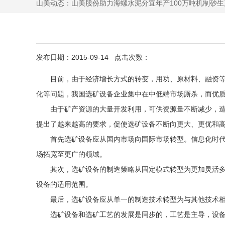
山美动态：
山美股份助力海螺水泥分宜年产100万吨机制砂生
发布日期：2015-09-14 点击次数：
目前，由于经济增长方式的转变，用功、原材料、融资等成
化等问题，我国
选矿设备
企业集中在中低端市场厮杀，而优
由于矿产资源的大量开发利用，可供资源量不断减少，造成
提出了越来越高的要求，促使选矿设备不断向更大、更优和
首先选矿设备应从国内市场向国际市场转型。信息化时代，
场拓宽至更广的领域。
其次，选矿设备的制造策略从固定模式转型为更加灵活多变
设备的适用范围。
最后，选矿设备应从单一的制造技术转型为与其他技术相融
选矿设备和选矿工艺的发展是同步的，工艺是主导，设备是