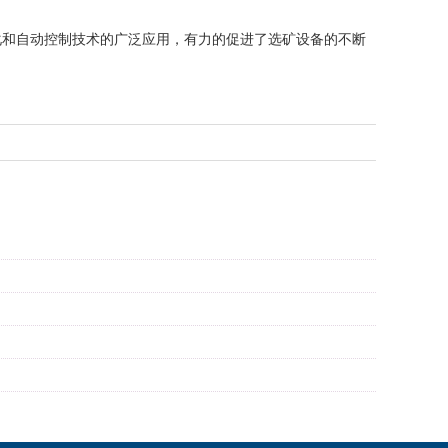
和自动控制技术的广泛应用，有力的促进了选矿设备的不断