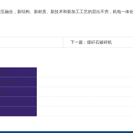
融合，新结构、新材质、新技术和新加工工艺的层出不穷，机电一体化
下一篇：
煤矸石破碎机
17 ]
8-11-19 ]
-09 ]
]