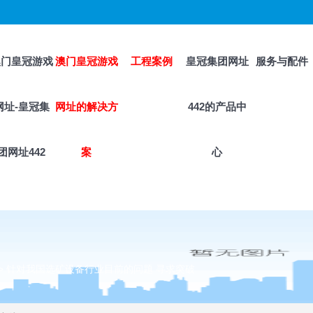
澳门皇冠游戏
澳门皇冠游戏
工程案例
皇冠集团网址
服务与配件
网址-皇冠集
网址的解决方
442的产品中
团网址442
案
心
>
针对我国选矿设备行业目前的问题 寻求突破