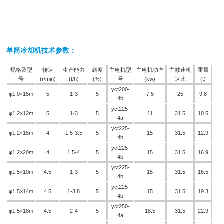
单筒冷却机技术参数：
规格及型
转速
生产能力
斜度
主电机型
主电机功率
主减速机
重量
号
(r/min)
(t/h)
(%)
号
(kw)
速比
(t)
yct200-
φ1.0×15m
5
1-3
5
7.5
25
9.8
4b
yct225-
φ1.2×12m
5
1-3
5
11
31.5
10.5
4a
yct225-
φ1.2×15m
4
1.5-3.5
5
15
31.5
12.9
4b
yct225-
φ1.2×20m
4
1.5-4
5
15
31.5
16.9
4b
yct225-
φ1.5×10m
4.5
1-3
5
15
31.5
16.5
4b
yct225-
φ1.5×14m
4.5
1-3.8
5
15
31.5
19.3
4b
yct250-
φ1.5×18m
4.5
2-4
5
18.5
31.5
22.9
4a