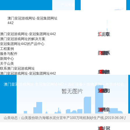
产品专题
choose your languages
澳门皇冠游戏网址-皇冠集团网址
442
澳
澳
工
皇
服
新
关
联
澳门皇冠游戏网址-皇冠集团网址442
澳门皇冠游戏网址的解决方案
皇冠集团网址442的产品中心
工程案例
门
门
程
冠
务
闻
于
系
服务与配件
新闻中心
关于山美
联系澳门皇冠游戏网址
皇
皇
案
集
与
中
山
澳
澳门皇冠游戏网址-皇冠集团网址442
澳门皇冠游戏网址-皇冠集团网址442
选矿设备
煅烧系列
单筒冷却机
>
>
>
冠
冠
例
团
配
心
美
门
游
游
网
件
皇
山美动态：
山美股份助力海螺水泥分宜年产100万吨机制砂生产线
[2019.06.06 ]
戏
戏
址
冠