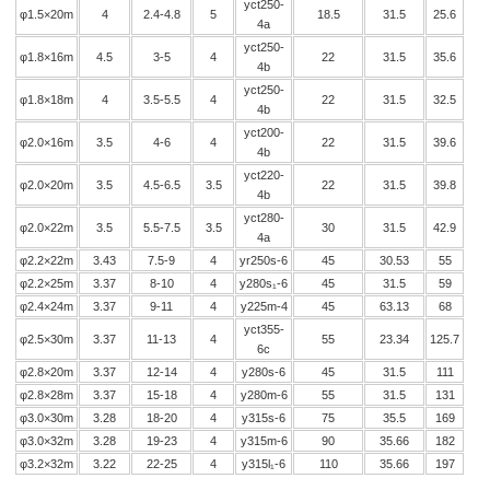
yct250-
φ1.5×20m
4
2.4-4.8
5
18.5
31.5
25.6
4a
yct250-
φ1.8×16m
4.5
3-5
4
22
31.5
35.6
4b
yct250-
φ1.8×18m
4
3.5-5.5
4
22
31.5
32.5
4b
yct200-
φ2.0×16m
3.5
4-6
4
22
31.5
39.6
4b
yct220-
φ2.0×20m
3.5
4.5-6.5
3.5
22
31.5
39.8
4b
yct280-
φ2.0×22m
3.5
5.5-7.5
3.5
30
31.5
42.9
4a
φ2.2×22m
3.43
7.5-9
4
yr250s-6
45
30.53
55
φ2.2×25m
3.37
8-10
4
y280s₁-6
45
31.5
59
φ2.4×24m
3.37
9-11
4
y225m-4
45
63.13
68
yct355-
φ2.5×30m
3.37
11-13
4
55
23.34
125.7
6c
φ2.8×20m
3.37
12-14
4
y280s-6
45
31.5
111
φ2.8×28m
3.37
15-18
4
y280m-6
55
31.5
131
φ3.0×30m
3.28
18-20
4
y315s-6
75
35.5
169
φ3.0×32m
3.28
19-23
4
y315m-6
90
35.66
182
φ3.2×32m
3.22
22-25
4
y315l₁-6
110
35.66
197