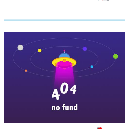
网
网
442
游
址-
址
的
戏
皇
的
产
网
冠
解
品
址
集
决
中
团
方
心