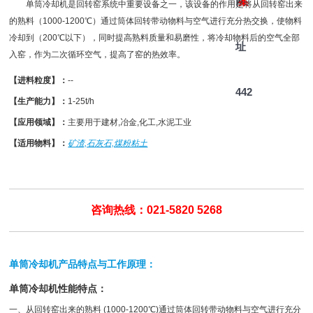
网
案
单筒冷却机是回转窑系统中重要设备之一，该设备的作用是将从回转窑出来
的熟料（1000-1200℃）通过筒体回转带动物料与空气进行充分热交换，使物料
冷却到（200℃以下），同时提高熟料质量和易磨性，将冷却物料后的空气全部
址
入窑，作为二次循环空气，提高了窑的热效率。
【进料粒度】：
--
442
【生产能力】：
1-25t/h
【应用领域】：
主要用于建材,冶金,化工,水泥工业
【适用物料】：
矿渣,石灰石,煤粉粘土
咨询热线：021-5820 5268
单筒冷却机产品特点与工作原理：
单筒冷却机
性能特点：
一、从
回转窑
出来的熟料 (1000-1200℃)通过筒体回转带动物料与空气进行充分