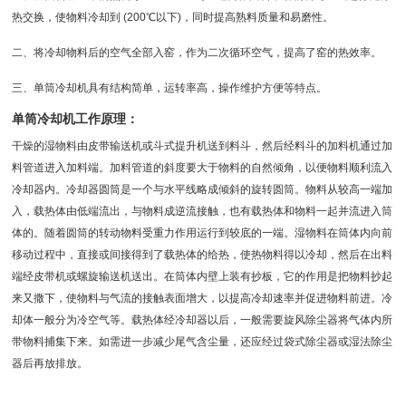
热交换，使物料冷却到 (200℃以下)，同时提高熟料质量和易磨性。
二、将冷却物料后的空气全部入窑，作为二次循环空气，提高了窑的热效率。
三、单筒冷却机具有结构简单，运转率高，操作维护方便等特点。
单筒冷却机工作原理：
干燥的湿物料由
皮带输送机
或
斗式提升机
送到料斗，然后经料斗的加料机通过加
料管道进入加料端。加料管道的斜度要大于物料的自然倾角，以便物料顺利流入
冷却器内。冷却器圆筒是一个与水平线略成倾斜的旋转圆筒。物料从较高一端加
入，载热体由低端流出，与物料成逆流接触，也有载热体和物料一起并流进入筒
体的。随着圆筒的转动物料受重力作用运行到较底的一端。湿物料在筒体内向前
移动过程中，直接或间接得到了载热体的给热，使热物料得以冷却，然后在出料
端经
皮带机
或螺旋输送机送出。在筒体内壁上装有抄板，它的作用是把物料抄起
来又撒下，使物料与气流的接触表面增大，以提高冷却速率并促进物料前进。冷
却体一般分为冷空气等。载热体经冷却器以后，一般需要旋风除尘器将气体内所
带物料捕集下来。如需进一步减少尾气含尘量，还应经过袋式除尘器或湿法除尘
器后再放排放。