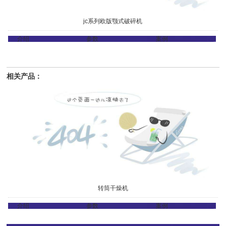
jc系列欧版颚式破碎机
介绍
参数
案例
相关产品：
转筒干燥机
介绍
参数
案例