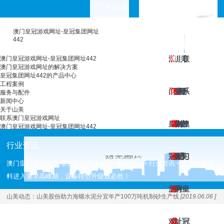
产品专题
choose your languages
澳门皇冠游戏网址-皇冠集团网址
442
澳
澳
工
皇
服
新
关
联
澳门皇冠游戏网址-皇冠集团网址442
澳门皇冠游戏网址的解决方案
皇冠集团网址442的产品中心
工程案例
门
门
程
冠
务
闻
于
系
服务与配件
新闻中心
关于山美
联系澳门皇冠游戏网址
皇
皇
案
集
与
中
山
澳
澳门皇冠游戏网址-皇冠集团网址442
行业资讯
冠
冠
例
团
配
心
美
门
澳门皇冠游戏网址-皇冠集团网址442
新闻中心
行业资讯
全国砂石骨
>
>
>
料进入需求高峰期，设备转型升级成必然！
游
游
网
件
皇
山美动态：
山美股份助力海螺水泥分宜年产100万吨机制砂生产线
[2019.06.06 ]
戏
戏
址
冠