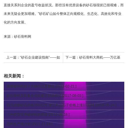
直接关系到企业的盈亏收益状况。那些没有优质设备的砂石场现状已很艰难，而
未来无疑会更加艰难。”砂石矿山如今整体正向规模化、生态化、高效化和专业
化的方向发展。
来源：砂石骨料网
上一篇：
“砂石企业建设指南”——如
下一篇：
砂石骨料大商机——万亿基
何打造优秀的砂石矿山企业？
建来袭，27个高铁项目将开工建设
相关新闻：
圆锥破碎机的十大操作注意要点
[2013-02-21 ]
砂石骨料及装备企业应建立的新模式
[2017-08-03 ]
四川成都砂石价格200元/方 浙江舟山石子价格上涨10元/吨
[2018-05-24 ]
八种类型常用破碎机的用途
[2012-06-16 ]
石料生产线介绍
[2011-11-18 ]