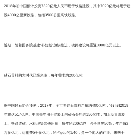
2018年初中国预计投资7320亿元人民币用于铁路建设，其中7020亿元将用于建
设4000公里新铁路，包括3500公里高铁线路。
近期，随着国务院基建“补短板”加快推进，铁路建设将重返8000亿元以上。
砂石骨料的大时代已经来临，每年需求约200亿吨
据中国砂石协会预测，2017年，全世界砂石骨料产量约400亿吨，预计到2019
年将达517亿吨。中国每年用于混凝土的砂石骨料约150亿吨，加上沥青混凝
土、铁路道砟、水处理等其他用量，每年约200亿吨，占全世界50%，年产值2
万多亿元，运输费5千多亿元，约占gdp的1/40，是一个庞大的产业。未来十