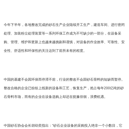
今年下半年，各地整改完成的砂石生产企业陆续开工生产，建造车间、进行密闭
处理、加装粉尘处理装置等一系列环保工作成为不可缺少的一部分，在设备采
购、管理、维护和更新上也越来越挑剔和谨慎，对设备的作业效率、可靠性、安
全性、舒适性和环保性的关注达到了前所未有的程度。
中国的基建不会因环保而停滞不前，行业的整改不会因砂石骨料的短缺而暂停。
整改合格的企业已纷纷上线新的设备和工艺，恢复生产，抢占每年200亿吨的砂
石骨料市场，而有的企业在设备选购上却还在犹豫徘徊，浪费机遇。
中国砂石协会会长胡幼奕指出：“砂石企业设备的采购投入绝非一个小数目，它