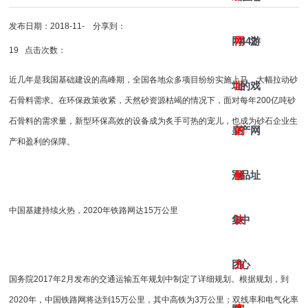
发布日期：2018-11-
分享到：
网
网
442
游
19 点击次数：
近几年是我国基础建设的高峰期，全国各地众多项目纷纷实施上马，大幅拉动砂
址-
址
的
戏
石骨料需求。在环保政策收紧，天然砂资源枯竭的情况下，面对每年200亿吨砂
石骨料的需求量，新型环保高效的设备成为炙手可热的宠儿，也成为砂石企业生
皇
的
产
网
产和盈利的保障。
冠
解
品
址
中国基建持续火热，2020年铁路网达15万公里
集
决
中
团
方
心
国务院2017年2月发布的交通运输五年规划中制定了详细规划。根据规划，到
2020年，中国铁路网将达到15万公里，其中高铁为3万公里；双线率和电气化率