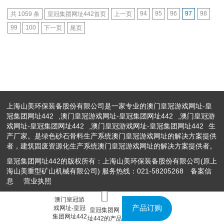
94
95
96
97
98
共 1059 条
皇冠集团网址442首页
上一页
99
100
下一页
尾页
上海山美环保装备股份有限公司是一家专业的
澳门皇冠游戏网址-皇
冠集团网址442
,
澳门皇冠游戏网址-皇冠集团网址442
,
澳门皇冠游
戏网址-皇冠集团网址442
,
澳门皇冠游戏网址-皇冠集团网址442
生
产厂家。是绿色砂石骨料生产系统澳门皇冠游戏网址的解决方案提供
者，建筑固废资源化生产系统澳门皇冠游戏网址的解决方案提供者。
皇冠集团网址442的版权所有：上海山美环保装备股份有限公司(原上
海山美重型矿山机械有限公司) 服务热线：021-58205268
备案信
息
营业执照
澳门皇冠游
产品订购
戏网址-皇冠
皇冠集团网
集团网址442
址442的产品
网站地图