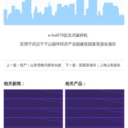
e-hsi679反击式破碎机
应用于武汉千子山循环经济产业园建筑固废资源化项目
上一篇：
投产｜山美雪橇式模块化破
下一篇：
固废新项目｜上海山美股份
碎筛分装备助力广西石灰石破碎项目
助力江西上饶建筑固废资源化项目建
相关新闻：
相关产品：
建设
设
如何选购高效可靠的移动破碎机
jc系列欧版颚式破碎机
2024-05-07
2024-05-17
造成颚式破碎机下料速度慢的原因
e-sms欧星系列多缸液压圆锥破碎机
2024-05-11
2012-12-04
颚式破碎机加工鹅卵石的优势分析
smh系列多缸液压圆锥破碎机
2024-05-09
2012-12-04
建筑垃圾破碎选择移动式破碎机的好处
hc、e-hsi系列反击式破碎机