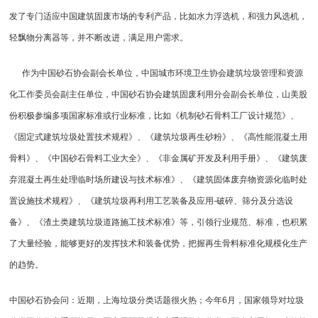
发了专门适应中国建筑固废市场的专利产品，比如
水力浮选机
，和强力风选机，
轻飘物分离器等，并不断改进，满足用户需求。
作为中国砂石协会副会长单位，中国城市环境卫生协会建筑垃圾管理和资源
化工作委员会副主任单位，中国砂石协会建筑固废利用分会副会长单位，山美股
份积极参编多项国家标准或行业标准，比如《
机制砂
石骨料工厂设计规范》、
《固定式建筑垃圾处置技术规程》、《建筑垃圾再生砂粉》、《高性能混凝土用
骨料》、《中国砂石骨料工业大全》、《非金属矿开发及利用手册》、《建筑废
弃混凝土再生处理临时场所建设与技术标准》、《建筑固体废弃物资源化临时处
置设施技术规程》、《建筑垃圾再利用工艺装备及应用-破碎、筛分及分选设
备》、《渣土类建筑垃圾道路施工技术标准》等，引领行业规范、标准，也积累
了大量经验，能够更好的发挥技术和装备优势，把握再生骨料标准化规模化生产
的趋势。
中国砂石协会问：近期，上海垃圾分类话题很火热；今年6月，国家领导对垃圾