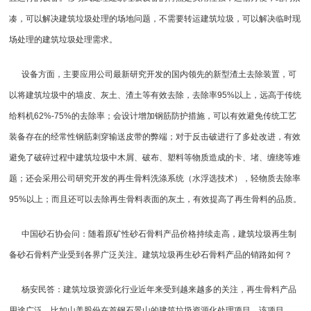
凑，可以解决建筑垃圾处理的场地问题，不需要转运建筑垃圾，可以解决临时现
场处理的
建筑垃圾处理
需求。
设备方面，主要应用公司最新研究开发的国内领先的新型渣土去除装置，可
以将建筑垃圾中的墙皮、灰土、渣土等有效去除，去除率95%以上，远高于传统
给料机
62%-75%的去除率；会设计增加钢筋防护措施，可以有效避免传统工艺
装备存在的经常性钢筋刺穿输送皮带的弊端；对于
反击破
进行了多处改进，有效
避免了破碎过程中建筑垃圾中木屑、破布、塑料等物质造成的卡、堵、缠绕等难
题；还会采用公司研究开发的再生骨料洗涤系统（水浮选技术），轻物质去除率
95%以上；而且还可以去除再生骨料表面的灰土，有效提高了再生骨料的品质。
中国砂石协会问：随着原矿性砂石骨料产品价格持续走高，建筑垃圾再生制
备砂石骨料产业受到各界广泛关注。建筑垃圾再生砂石骨料产品的销路如何？
杨安民答：建筑垃圾资源化行业近年来受到越来越多的关注，再生骨料产品
用途广泛。比如山美股份在首钢石景山的建筑垃圾资源化处理项目，该项目