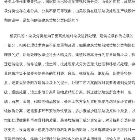
分类工作作出重要指示，国家层面已经高度重视垃圾分类。而众所周知，建筑垃
圾分类也存在难分类、分类不彻底等现象，山美股份在
建筑垃圾处理生产线
设计
和建设中，是如何解决建筑垃圾分类问题的？
杨安民答：垃圾分类是为了更高效地对垃圾进行处理。建筑垃圾作为垃圾的
一部分，相关处理技术也在不断发展和改进，如果建筑垃圾前端垃圾分类和预处
理做的好，后端处理效率也将会大幅提高。建筑垃圾本身分为存量建筑垃圾，拆
迁建筑垃圾，装修垃圾，渣土等，按处理形式分为固定式处理和移动式处理。存
量建筑垃圾不仅要去除夹杂的塑料袋、废纸、橡胶制品、纸制品、织物等轻物
质，还要去除依附在建筑垃圾上的泥土。处理工艺方案配置时就要考虑到先筛后
破，逐级减量，渣土多段分离和轻物质精细分离。拆迁建筑垃圾所含木料，玻
璃，石灰，金属、砌块等物品较多，处理工艺方案配置时就要考虑到多环节进行
轻物质分离，还需要多环节安装除铁装置，多步骤减少建筑垃圾原料中杂质，以
增加处理效果和再生骨料的质量。装修垃圾由于成分更复杂，对分拣和分选的要
求更高，设备选择上也要考虑到原料对设备的影响，尽量选择能保证无故障且一
直运行的设备。移动式处理建筑垃圾设备的特点是实用性强，运输方便，结构紧