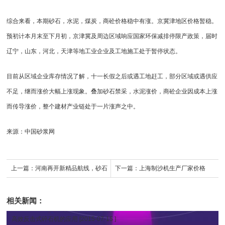
综合来看，本期砂石，水泥，煤炭，商砼价格稳中有涨。京冀津地区价格暂稳。
预初计本月末至下月初，京津冀及周边区域响应国家环保减排停限产政策，届时
辽宁，山东，河北，天津等地工业企业及工地施工处于暂停状态。
目前从区域企业库存情况了解，十一长假之后或遇工地赶工，部分区域或遇供应
不足，继而涨价大幅上涨现象。叠加砂石禁采，水泥涨价，商砼企业因成本上涨
而传导涨价，整个建材产业链处于一片涨声之中。
来源：中国砂浆网
上一篇：
河南再开新精品航线，砂石
下一篇：
上海制沙机生产厂家价格
运输直达长江口
相关新闻：
高效反击式碎石机的应用
[2015-07-15 ]