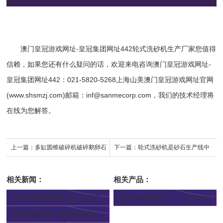
澳门皇冠游戏网址-皇冠集团网址442
轮式洗砂机
生产厂家您值得
信赖，如果您还有什么疑问的话，欢迎来电咨询
澳门皇冠游戏网址-
皇冠集团网址442
：021-5820-5268上海山美澳门皇冠游戏网址官网
(www.shsmzj.com)邮箱：
inf@sanmecorp.com
，我们的技术经理将
在线为您解答。
上一篇：
多缸圆锥破碎机破碎鹅卵石
下一篇：
轮式洗砂机是砂石生产线中
有什么优点？
的“宠儿”
相关新闻：
相关产品：
了解高科机械轮式洗砂机：让砂石洗选更高效
xs系列轮式洗砂机
2023-11-10
2024-03-26
常用水洗砂设备：轮斗式洗砂机