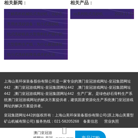
相关新闻：
相关产品：
了解高科机械轮式洗砂机：让砂石洗选更高效
xs系列轮式洗砂机
2023-11-10
2024-03-26
常用水洗砂设备：轮斗式洗砂机
2024-01-26
轮式洗砂机在大型骨料生产线中的作用有哪些？
2024-01-24
大型骨料生产线，为什么都选择轮式洗砂机
2023-12-07
轮斗式洗砂机降低成本的方法
2023-11-06
上海山美环保装备股份有限公司是一家专业的
澳门皇冠游戏网址-皇冠集团网址
442
,
澳门皇冠游戏网址-皇冠集团网址442
,
澳门皇冠游戏网址-皇冠集团网址
442
,
澳门皇冠游戏网址-皇冠集团网址442
生产厂家。是绿色砂石骨料生产系
统澳门皇冠游戏网址的解决方案提供者，建筑固废资源化生产系统澳门皇冠游戏
网址的解决方案提供者。
皇冠集团网址442的版权所有：上海山美环保装备股份有限公司(原上海山美重型
矿山机械有限公司) 服务热线：021-58205268
备案信息
营业执照
澳门皇冠游
产品订购