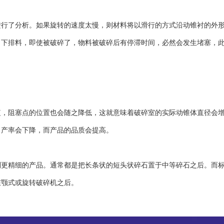
进行了分析。如果旋转的速度太慢，则材料将以滑行的方式沿动锥衬的外
向下排料，即使被破碎了，物料被破碎后有停滞时间，必然会发生堵塞，
阻塞点的位置也会随之降低，这就意味着破碎室的实际动锥体直径会增
，产率会下降，而产品的品质会提高。
精细的产品。通常都是把长条状的短头状碎石置于中等碎石之后。而标
在颚式或旋转破碎机之后。