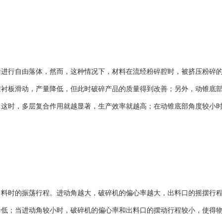
行自由落体，然而，这种情况下，材料在流经粉碎腔时，被挤压粉碎的
锥衬板滑动，产量降低，但此时破碎产品的质量得到改善；另外，动锥底
，这时，多层复合作用就越显著，生产效率就越高；在动锥底部角度较小
时的振荡行程。进动角越大，破碎机的偏心率越大，出料口的摇摆行程
降低；当进动角较小时，破碎机的偏心率和出料口的摆动行程较小，使得