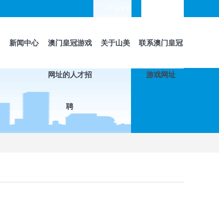
产品专题
languages
新闻中心
澳门皇冠游戏
关于山美
联系澳门皇冠
网址的人才招
游戏网址
聘