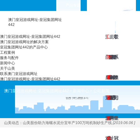
产品专题
choose your languages
澳门皇冠游戏网址-皇冠集团网址
442
澳
澳
工
皇
服
新
关
联
澳门皇冠游戏网址-皇冠集团网址442
澳门皇冠游戏网址的解决方案
皇冠集团网址442的产品中心
工程案例
门
门
程
冠
务
闻
于
系
服务与配件
新闻中心
关于山美
联系澳门皇冠游戏网址
皇
皇
案
集
与
中
山
澳
澳门皇冠游戏网址-皇冠集团网址442
澳门皇冠游戏网址-皇冠集团网址442
新闻中心
公司新闻
>
>
冠
冠
例
团
配
心
美
门
游
游
网
件
皇
山美动态：
山美股份助力海螺水泥分宜年产100万吨机制砂生产线
[2019.06.06 ]
戏
戏
址
冠