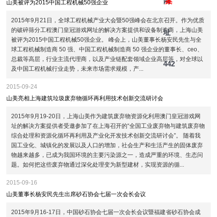
网
案
山美被评为2015中国工程机械50强企业
2015年9月21日，全球工程机械产业大会暨50强峰会在北京召开。作为优质
的破碎筛分工程澳门皇冠游戏网址的解决方案提供和设备制造商，上海山美
址
被评为2015中国工程机械50强企业。 峰会上，山美董事长杨安民先生与全
球工程机械制造商 50 强、中国工程机械制造商 50 强企业的董事长、ceo、
总裁等高层，行业主流代理商，以及产业链配套领域企业高层等，对全球以
442
及中国工程机械行业走势，未来市场需求规模，产...
2015-09-24
山美亮相上海建筑垃圾废弃物循环再利用技术创新交流研讨会
2015年9月19-20日，上海山美作为建筑废弃物资源化利用澳门皇冠游戏网
址的解决方案提供者受邀参加了在上海召开的“全国工业废弃物与建筑废弃物
综合处理和资源化循环再利用及产业化开发技术创新交流研讨会”。 随着我
国工业化、城镇化的发展以及人口的增加，社会生产和生活产生的固体废弃
物越来越多，已成为我国环境的主要污染源之一，造成严重的环境、生态问
题。如何把这些废弃物通过深化处理变为新型建材，实现资源的循...
2015-09-16
山美董事长杨安民先生出席砂石协会七届一次会长会议
2015年9月16-17日，中国砂石协会七届一次会长会议暨福建省砂石协会成