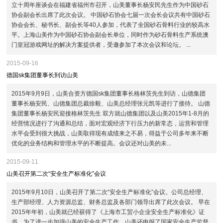
立十周年座谈会在福建省福州市召开，山美董事长杨安民先生作为中国砂石
协会副会长出席了此次会议。 中国砂石协会七届一次会长会议共有中国砂石
协会会长、秘书长、副会长等40人参加，代表了全国砂石骨料行业的较高水
平。上海山美作为中国砂石协会副会长单位，同时作为砂石骨料生产系统澳
门皇冠游戏网址的解决方案提供者，受邀参加了本次会议和论坛。 ...
2015-09-16
德国sk集团董事长到访山美
2015年9月9日，山美合资方德国sk集团董事长格林茨先生到访，山德集团
董事长杨安民、山德集团总裁徐毅、山美总经理张元凯等进行了接待。 山德
集团董事长杨安民迎接格林茨先生 双方就山德集团以及山美2015年1-8月的
经营情况进行了沟通和总结，面对宏观经济下行压力的新常态，运营和管理
水平会受到很大挑战，山美取得现有成绩来之不易，得益于公司多年来不断
优化的业务结构和管理水平的不断提高。会议还对山美的未...
2015-09-11
山美召开第二次“安全生产标准化”会议
2015年9月10日，山美召开了第二次“安全生产标准化”会议。公司总经理、
生产部经理、人力资源总监、财务总监及各部门领导出席了此次会议。 早在
2015年年初，山美就已经获得了《上海市工贸小企业安全生产标准化》证
书。为了进一步加强山美的安全生产工作，山美还申报了国家安全生产监督