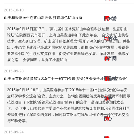
2015-10-10
山美积极响应生态矿山新理念 打造绿色矿山设备
网
网
442
游
2015年9月15日至17日，“第九届中国水泥矿山年会暨科技创新、生态矿山
论坛”在陕西西安市召开，上海山美应邀参加了此次年会。 会议就“矿山装备
址-
址
的
戏
技术、生态矿山管理、矿山设计的创新理念”展开了深入的研讨和交流。并指
出，生态文明建设已经成为国家的发展战略，而推动矿业转型发展，关键是
要发挥创新的引领和支撑作用，促使矿业走向绿色发展、循环发展、低碳发
皇
的
产
网
展之路。 会议同期，举办了小型矿山...
2015-09-28
冠
解
品
址
山美应首钢邀请参加“2015年十一省(市)金属(冶金)学会安全环保学术交流会”
2015年9月16-18日，山美应邀参加了“2015年十一省(市)金属(冶金)学会安
全环保学术交流会”会议。主办方之一首钢集团因建筑废弃物处理循环利用示
集
决
中
范线项目（下文以“首钢示范线项目”简称）的合作，邀请山美参加此次会
议。 会议中，山美代表与受邀企业代表就建筑垃圾废弃物和冶金固体废料再
资源化进行了深层次的探讨，同时就首钢示范线项目作了进一步的技术交流
团
方
心
与经验分享。
2015-09-24