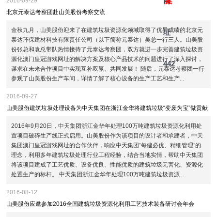
网
案
2016-09-29
北京元泰达考察团赴山美股份考察交流
金秋九月，山美股份迎来了在建筑垃圾资源化领域取得了优异成绩的北京元
址
泰达环保建材科技有限责任公司（以下简称元泰达）吴总一行三人。山美股
份张总和袁总带队热情接待了元泰达考察团，双方就进一步完善建筑垃圾资
源化澳门皇冠游戏网址的解决方案及核心产品技术的问题进行了深入探讨，
442
谋求在未来合作项目中实现互补双赢、共同发展！ 随后，元泰达考察团一行
参观了山美股份生产车间，详情了解了核心设备的生产工艺和生产...
2016-09-27
山美股份建筑垃圾处理设备为中天集团在浙江金华将建筑垃圾“变废为宝”做贡献
2016年9月20日，中天集团浙江金华年处理100万吨建筑垃圾资源化利用处
置项目破碎生产线正式启用。山美股份作为该项目的设计者和承建者，中天
集团澳门皇冠游戏网址的合作伙伴，响应中天集团“每建必优、精细管理”的
理念，利用多年建筑垃圾处理行业工程经验，结合当地实情，帮助中天集团
将该项目建成了工艺优质、设备优良、性能优质的建筑垃圾无害化、资源化
处置生产的标杆。 中天集团浙江金华年处理100万吨建筑垃圾资源...
2016-08-12
山美股份应邀参加2016全国建筑垃圾资源化利用工艺技术装备研讨会年会