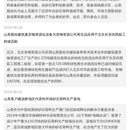
和装备的研究和创新。在砂石骨料创新成果、技术、装备现场展示区，山美
股份向与会人员展示了近些年在砂石骨料领域节能、降耗、环保方面取得的
新成果和新业绩，并得到了与会者的好评。会后，部分参会人员还...
2016-06-16
山美股份建筑废弃物资源化设备为首钢资源公司再生品应用于北京长安街西延工
程做贡献
近日，北京首钢资源公司采用山美股份关键设备和有关技术合作的建筑废弃
物资源化工厂生产的1.3万吨建筑垃圾再生的绿色无机混合料应用于长安街西
延工程第二标段，目前第一批次726.08吨绿色再生水稳混合料已成功铺设完
成，标志着首钢绿色再生建材产品成功打入北京市市政道路工程市场。 首钢
建筑垃圾资源化再利用项目是由首钢与山美合作建设的，年处理建筑垃圾
100万吨。在实现智能化生产的同时...
2016-06-01
山美客户建渝黔地区代表性环保砂石骨料生产基地
山美作为中国优质的砂石骨料生产澳门皇冠游戏网址的解决方案提供者，
2014年与重庆市南桐特种水泥有限责任公司（以下简称“南桐水泥”）签署了
设计年产量为120万吨的砂石骨料生产线项目合同。该项目于2015年8月投
产，是目前渝黔地区较大环保的砂石骨料生产线，在当地产生了巨大的影