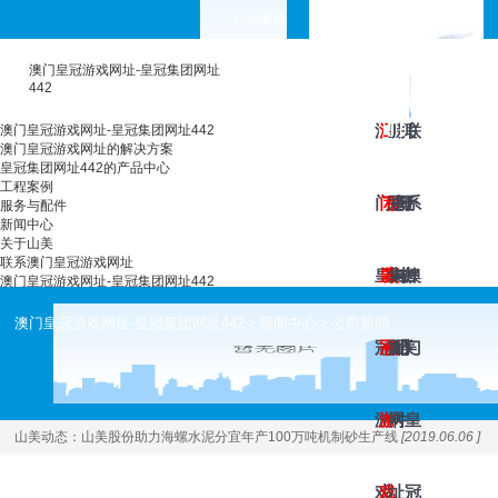
产品专题
choose your languages
澳门皇冠游戏网址-皇冠集团网址
442
澳
澳
工
皇
服
新
关
联
澳门皇冠游戏网址-皇冠集团网址442
澳门皇冠游戏网址的解决方案
皇冠集团网址442的产品中心
工程案例
门
门
程
冠
务
闻
于
系
服务与配件
新闻中心
关于山美
联系澳门皇冠游戏网址
皇
皇
案
集
与
中
山
澳
澳门皇冠游戏网址-皇冠集团网址442
澳门皇冠游戏网址-皇冠集团网址442
新闻中心
公司新闻
>
>
冠
冠
例
团
配
心
美
门
游
游
网
件
皇
山美动态：
山美股份助力海螺水泥分宜年产100万吨机制砂生产线
[2019.06.06 ]
戏
戏
址
冠