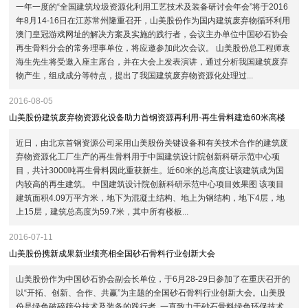
一年一度的“全国建筑垃圾资源化利用工艺技术及装备研讨会年会”将于2016
年8月14-16日在江苏常州隆重召开，山美股份作为国内建筑废弃物循环利用
澳门皇冠游戏网址的解决方案及实施的践行者，会议主办单位中国砂石协会
再生骨料分会的常务理事单位，将应邀参加此次会议。 山美股份总工程师袁
海生先生将受邀入座主席台，并在大会上发表演讲，通过分析我国建筑废弃
物产生，组成成分等特点，提出了我国建筑废弃物资源化处理过...
2016-08-05
山美股份建筑废弃物资源化设备助力首钢资源再利用-再生骨料建造60米高楼
近日，由北京首钢资源公司采用山美股份关键设备和有关技术合作的建筑废
弃物资源化工厂生产的再生骨料用于中国建筑设计院创新科研示范中心项
目，共计3000吨再生骨料因此重获新生。近60米的总高度让该建筑成为国
内较高的再生建筑。 中国建筑设计院创新科研示范中心项目效果图 该项目
建筑面积4.09万平方米，地下为混凝土结构、地上为钢结构，地下4层，地
上15层，建筑总高度为59.7米，其中所有楼板...
2016-07-11
山美股份携新成果新业绩亮相全国砂石骨料行业创新大会
山美股份作为中国砂石协会副会长单位，于6月28-29日参加了在重庆召开的
以“开拓、创新、合作、共赢”为主题的全国砂石骨料行业创新大会。山美股
份是绿色破碎筛分技术及装备的践行者, 一直致力于砂石骨料绿色环保技术