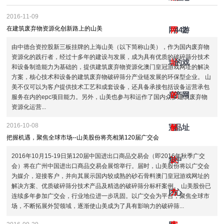
2016-11-09
在建筑废弃物资源化创新路上的山美
网
网
442
游
由中德合资控股新三板挂牌的上海山美（以下简称山美），作为国内废弃物
资源化的践行者，经过十多年的建设与发展，成为具有优质的破碎筛分技术
址-
址
的
戏
和设备制造能力为基础的，提供建筑废弃物资源化澳门皇冠游戏网址的解决
方案，核心技术和设备的建筑废弃物破碎筛分产业链发展的环保型企业。 山
美不仅可以为客户提供技术工艺和成套设备，还具备承接包括设备运营承包
皇
的
产
网
服务在内的epc项目能力。另外，山美也参与和运作了国内众多建筑废弃物
资源化运营...
2016-10-08
冠
解
品
址
把握机遇，聚焦全球市场--山美股份将亮相第120届广交会
2016年10月15-19日第120届中国进出口商品交易会（即2016年秋季广交
集
决
中
会）将在广州中国进出口商品交易会展馆举行。届时，山美股份将以广交会
为媒介，迎接客户，并向其展示国内较成熟的砂石骨料澳门皇冠游戏网址的
解决方案、优质破碎筛分技术产品及精选的破碎筛分标杆案例。 山美股份已
团
方
心
连续多年参加广交会，行业地位进一步巩固。以广交会为平台，聚焦全球市
场，不断拓展外贸领域，逐渐使山美成为了具有影响力的破碎筛...