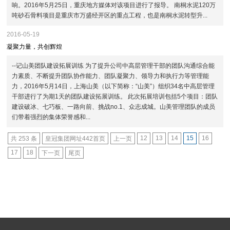
响。2016年5月25日，重庆地方媒体对该项目进行了报导。 南桐水泥120万
吨砂石骨料项目是重庆市万盛经开区的重点工程，也是南桐水泥转型升...
2016-05-19
凝聚力量，共创辉煌
--记山美团队建设拓展训练 为了提升公司中高层管理干部的团队沟通综合能
力素质、不断提升团队协作能力、团队凝聚力、领导力和执行力等管理能
力，2016年5月14日，上海山美（以下简称：“山美”）组织34名中高层管理
干部进行了为期1天的团队建设拓展训练。 此次拓展培训包括5个项目：团队
建设破冰、七巧板、一路向前、挑战no.1、众志成城。山美管理团队的成员
们带着强烈的集体荣誉感和...
12
13
14
15
16
共 253 条
皇冠集团网址442首页
上一页
17
18
下一页
尾页