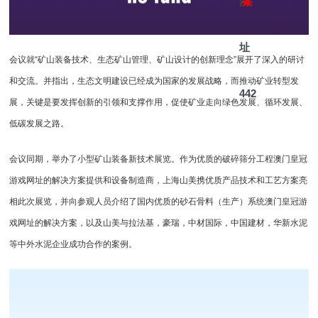
网
案
址
会议就“矿山装备技术、生态矿山管理、矿山设计的创新理念”展开了深入的研讨
和交流。并指出，生态文明建设已经成为国家的发展战略，而推动矿业转型发
442
展，关键是要发挥创新的引领和支撑作用，促使矿业走向绿色发展、循环发展、
低碳发展之路。
会议同期，举办了小型矿山装备新技术展览。作为优质的
破碎筛分
工程澳门皇冠
游戏网址的解决方案提供和设备制造商，上海山美携优质产品技术和工艺方案亮
相此次展览，并向参观人员介绍了国内优质的砂石骨料（生产）系统澳门皇冠游
戏网址的解决方案，以及山美与拉法基，豪瑞，中材国际，中国建材，华新水泥
等中外水泥企业成功合作的案例。