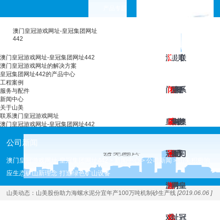
产品专题
choose your languages
澳门皇冠游戏网址-皇冠集团网址
442
澳
澳
工
皇
服
新
关
联
澳门皇冠游戏网址-皇冠集团网址442
澳门皇冠游戏网址的解决方案
皇冠集团网址442的产品中心
工程案例
门
门
程
冠
务
闻
于
系
服务与配件
新闻中心
关于山美
联系澳门皇冠游戏网址
皇
皇
案
集
与
中
山
澳
澳门皇冠游戏网址-皇冠集团网址442
公司新闻
冠
冠
例
团
配
心
美
门
澳门皇冠游戏网址-皇冠集团网址442
新闻中心
公司新闻
山美积极响
>
>
>
应生态矿山新理念 打造绿色矿山设备
游
游
网
件
皇
山美动态：
山美股份助力海螺水泥分宜年产100万吨机制砂生产线
[2019.06.06 ]
戏
戏
址
冠