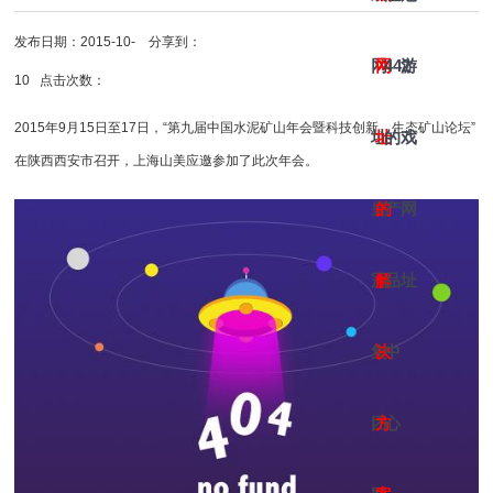
发布日期：2015-10-
分享到：
网
网
442
游
10 点击次数：
2015年9月15日至17日，“第九届中国水泥矿山年会暨科技创新、生态矿山论坛”
址-
址
的
戏
在陕西西安市召开，上海山美应邀参加了此次年会。
皇
的
产
网
冠
解
品
址
集
决
中
团
方
心