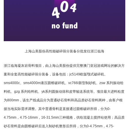
上海山美股份高性能破碎筛分装备分批发往浙江临海
浙江临海凝灰岩骨料项目，由上海山美股份提供完整澳门皇冠游戏网址的解决方
案和全套高性能破碎筛分装备，设备包括：jc5149欧版
颚式破碎机
、
sms4000c、sms4000m
液压圆锥破
碎机、vc766l新型制砂机、zsw 系列
振动给
料机
、gzg 系列
给料机
、yk系列
圆振动筛
和皮带输送系统等。项目最大进料粒度
为800mm，该生产线成品分为普通砂石骨料和高品质砂石骨料两种，由客户根
据当地实际需求调整。其中普通骨料是直接通过圆锥破碎所得，分为0-
4.75mm，4.75-16mm，16-31.5mm三种规格，供给混凝土搅拌站使用；高品质
砂石骨料是由
圆锥破
碎后送入制砂机整形后所得，分为0-4.75mm，4.75-