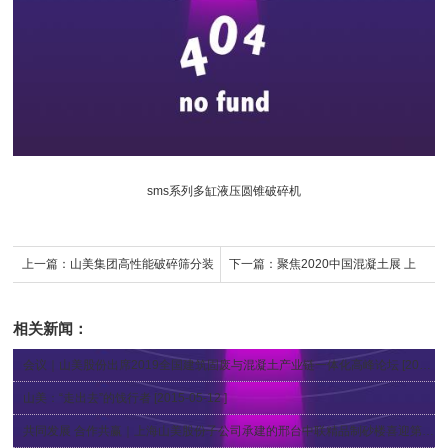
sms系列多缸液压圆锥破碎机
上一篇：
山美集团高性能破碎筛分装
下一篇：
聚焦2020中国混凝土展 上
备服务于“中国石城”山东五莲年产400
海山美股份期待与您相聚南京
相关新闻：
万吨花岗岩尾矿制砂项目
会议｜山美股份出席2019全国建筑固废与混凝土产业链一体化高峰论坛
[2019-04-29 ]
山美：“走出去”的饯行者
[2015-05-12 ]
共同发展 合作共赢｜上海山美股份子公司承建的邢台中联精品制砂楼喜迎第七届全国砂石骨料行业科技大会部分参会代表参观