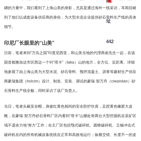
网
案
礴的力量中，我们看到了上海山美的身影，尤其是通过海外一线采访，耳闻目睹
到了他们以成套设备供应商的身份，为大型水泥企业提供
砂石骨料生产线
的具体
址
细节。
442
印尼厂长眼里的“山美”
日前，笔者来到“万岛之国”印度尼西亚，和山美当地的代理商崔先生一起，在该
国首都雅加达市区西边一个叫“塔卡”（taka）山的地方，全方位、近距离、详细
地参观了由上海山美为大型水泥、砂石骨料、预拌混凝土、沥青等建材生产供应
商豪瑞集团（holcim）设计、制造、安装、调试的豪瑞·契万丹（ciwandan）砂
石骨料生产线全貌，同时采访了该厂负责人。
当日，笔者头戴安全帽，身披红黄色相间的安全防护坎肩，足蹬黄色橡胶大皮
靴，在豪瑞·契万丹砂石骨料厂区内看到“塔卡”山腰处有两台大型挖掘机在采矿区
域不遗余力地“努力”工作；在主厂区包括
颚式破碎机
、
圆锥破碎机
、
立轴冲击式
破碎机
在内的所有机械设备统统在正常和高效地运行；纵横交错、长度不一的皮