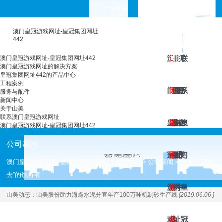
产品专题
choose your languages
澳门皇冠游戏网址-皇冠集团网址
442
澳
澳
工
皇
服
新
关
联
澳门皇冠游戏网址-皇冠集团网址442
澳门皇冠游戏网址的解决方案
皇冠集团网址442的产品中心
工程案例
门
门
程
冠
务
闻
于
系
服务与配件
新闻中心
关于山美
联系澳门皇冠游戏网址
皇
皇
案
集
与
中
山
澳
澳门皇冠游戏网址-皇冠集团网址442
公司新闻
冠
冠
例
团
配
心
美
门
澳门皇冠游戏网址-皇冠集团网址442
新闻中心
公司新闻
山美：“走出
>
>
>
去”的饯行者
游
游
网
件
皇
山美动态：
山美股份助力海螺水泥分宜年产100万吨机制砂生产线
[2019.06.06 ]
戏
戏
址
冠