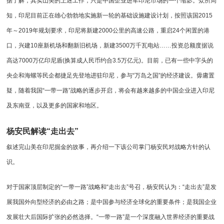
据了解，其实山美的上述工作，只是中国企业进军印尼市场的一个缩影。众所周
知，印尼目前正在雄心勃勃地实施新一轮的基础设施建设计划，按照该国2015
年～2019年规划要求，印尼将新建2000公里的高速公路，重启24个闲置的港
口，兴建10座新机场和翻新旧机场，新建3500万千瓦电站……投资总额度据说
高达7000万亿印尼盾(换算成人民币约合3.5万亿元)。目前，已有一些中字头的
央企和海螺等民企都捷足先登地进驻印尼，参与“万岛之国”的经济建设。毋庸置
疑，随着我国“一带一路”战略的逐步开启，将会有越来越多的中国企业进入印尼
及东南亚，以及更多的国家和地区。
杨安民解读“走出去”
叙述完山美在印尼掘金的故事，再介绍一下该公司掌门杨安民对战略方针的认
识。
对于国家顶层制定的“一带一路”战略和“走出去”号召，杨安民认为：“走出去”是发
展我国外向型经济的必由之路；是中国参与经济全球化的重要条件；是我国企业
发展壮大后国际扩张的必然选择。“一带一路”是一个深度融入世界经济的重要战