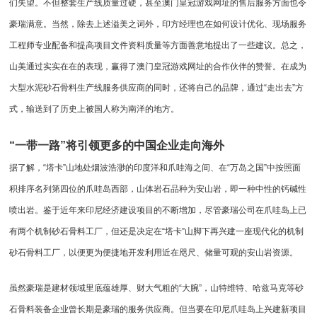
们失望。不但整套生产线质量过硬，甚至澳门皇冠游戏网址的售后服务方面也令
豪瑞满意。当然，除去上述溢美之词外，印方经理也在如何设计优化、现场服务
工程师专业配备和提高项目文件资料质量等方面善意地提出了一些建议。总之，
山美通过实实在在的表现，赢得了澳门皇冠游戏网址的合作伙伴的赞誉。在成为
大型水泥砂石骨料生产线服务供应商的同时，还将自己的品牌，通过“走出去”方
式，输送到了历史上被国人称为南洋的地方。
“一带一路”将引领更多的中国企业走向海外
据了解，“塔卡”山地处烟波浩渺的印度洋和爪哇海之间、在“万岛之国”中按照面
积排序名列第四位的爪哇岛西部，山体岩石品种为安山岩，即一种中性的钙碱性
喷出岩。鉴于近年来印尼经济建设项目的不断增加，尽管豪瑞公司在爪哇岛上已
有两个机制砂石骨料工厂，但还是决定在“塔卡”山脚下再兴建一座现代化的
机制
砂
石骨料工厂，以便更为便捷地开发利用近在咫尺、储量可观的安山岩资源。
虽然豪瑞是建材领域里底蕴雄厚、财大气粗的“大腕”，山特维特、哈兹马克等砂
石骨料装备企业曾长期是豪瑞的服务供应商。但当要在印尼爪哇岛上兴建新项目