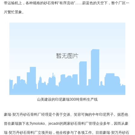
带运输机上，各种规格的砂石骨料“有序流动”……蔚蓝色的天空下，整个厂区一
片繁忙景象。
山美建设的印尼豪瑞300吨骨料生产线
豪瑞·契万丹砂石骨料厂经理是个善于交谈、笑容可掬的中年印尼男子。据悉他
曾在豪瑞旗下名为moloko、jecadri的两家砂石骨料厂管理企业多年，因而从豪
瑞·契万丹砂石骨料厂立项开始，他全程参与了各项工作。目前豪瑞·契万丹砂石