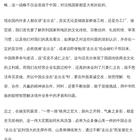
略，这一战略不仅会造福于中国，对沿线国家都是大有好处的。
现在国内许多人都在讲“走出去”，其实无论是铺路架桥做工程，还是办工厂、做
贸易，我们首先要了解所到国家和地区的文化传统、宗教信仰、礼俗民情、审美
习惯，以及他们对我们的真实看法，如果缺乏对这些问题的深刻认识，并存在一
定的盲目性，必然很难“走出去”，或者说即便勉强“走出去”也会碰钉子而回来。
中国商界有句老话，说“买卖不成仁义在”。这句话充分体现了我国传统商业文化
的义利观。而我们在经营企业实践过程中，还真的体会到了只要仁义在，就不愁
没有买卖做。所以中国企业在“走出去”时，要在外面真诚交友，按照理解、包
容、合作、共赢的精神谈合作。同时，还要不断创新，敢于迎接挑战，用中华民
族的聪明智慧解决境外业务中的矛盾和问题。
总之，在杨安民眼里，“一带一路”格局之宏大，路向之开阔，气象之多彩，都是
史无前例的。这一伟大宏图如同长风浩荡，必将为众多像山美一样的中国企业
“走出去”起到强大的支撑作用。山美将继续努力，通过不断“走出去”而发展壮大
企业。