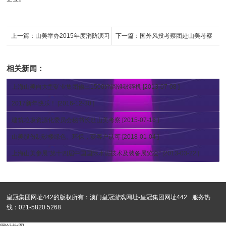
上一篇：
山美举办2015年度消防演习
下一篇：
国外风投考察团赴山美考察
交流
相关新闻：
上海山美向大型矿业集团输出1500t/h圆锥破碎机
[2013-07-08 ]
2017新年快乐！
[2016-12-30 ]
建筑垃圾资源化委员会秘书长赴山美考察
[2015-07-16 ]
山美股份制砂楼绿色、环保，获客户认可
[2018-01-04 ]
上海山美参展“第十四届中国国际水泥技术及装备展览会”
[2013-03-22 ]
皇冠集团网址442的版权所有：
澳门皇冠游戏网址-皇冠集团网址442
服务热
线：021-5820 5268