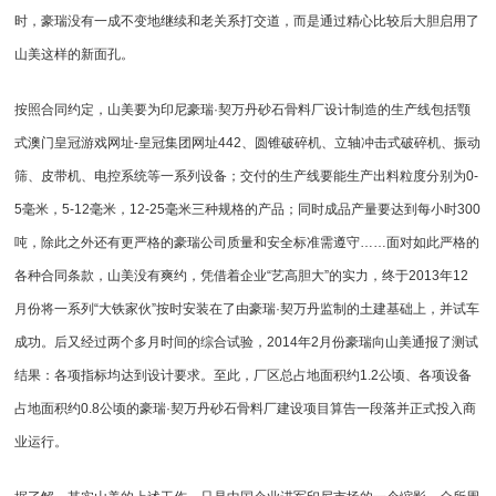
时，豪瑞没有一成不变地继续和老关系打交道，而是通过精心比较后大胆启用了
山美这样的新面孔。
按照合同约定，山美要为印尼豪瑞·契万丹砂石骨料厂设计制造的生产线包括颚
式
澳门皇冠游戏网址-皇冠集团网址442
、
圆锥破
碎机、立轴
冲击式破碎机
、振动
筛、
皮带机
、电控系统等一系列设备；交付的生产线要能生产出料粒度分别为0-
5毫米，5-12毫米，12-25毫米三种规格的产品；同时成品产量要达到每小时300
吨，除此之外还有更严格的豪瑞公司质量和安全标准需遵守……面对如此严格的
各种合同条款，山美没有爽约，凭借着企业“艺高胆大”的实力，终于2013年12
月份将一系列“大铁家伙”按时安装在了由豪瑞·契万丹监制的土建基础上，并试车
成功。后又经过两个多月时间的综合试验，2014年2月份豪瑞向山美通报了测试
结果：各项指标均达到设计要求。至此，厂区总占地面积约1.2公顷、各项设备
占地面积约0.8公顷的豪瑞·契万丹砂石骨料厂建设项目算告一段落并正式投入商
业运行。