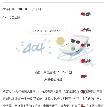
发布日期：2015-05-
分享到：
网
网
442
游
12 点击次数：
址-
址
的
戏
皇
的
产
网
冠
解
品
址
摘自《中国建材》2015-05期
集
决
中
刘魁/摄影报道
团
方
心
有言道“大时代需要大格局，大格局需要大智慧。”当我国领导人用国际视野高瞻
远瞩地设计出“一带一路”的战略计划后，包括众多民营中小型企业在内的中国企
业大军，无疑是推进和实施这一宏图大计的中坚力量。可喜的是，在这股气势磅