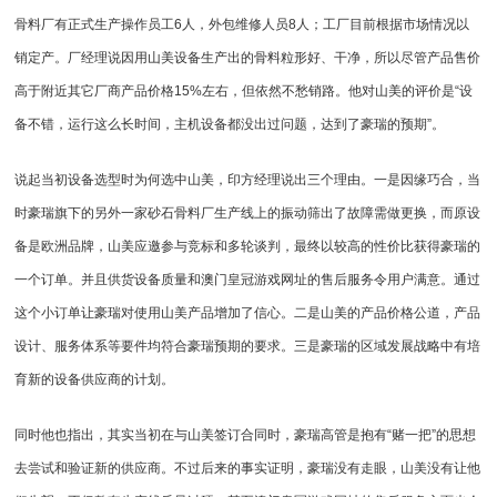
骨料厂有正式生产操作员工6人，外包维修人员8人；工厂目前根据市场情况以
销定产。厂经理说因用山美设备生产出的骨料粒形好、干净，所以尽管产品售价
高于附近其它厂商产品价格15%左右，但依然不愁销路。他对山美的评价是“设
备不错，运行这么长时间，主机设备都没出过问题，达到了豪瑞的预期”。
说起当初设备选型时为何选中山美，印方经理说出三个理由。一是因缘巧合，当
时豪瑞旗下的另外一家砂石骨料厂生产线上的
振动筛
出了故障需做更换，而原设
备是欧洲品牌，山美应邀参与竞标和多轮谈判，最终以较高的性价比获得豪瑞的
一个订单。并且供货设备质量和澳门皇冠游戏网址的售后服务令用户满意。通过
这个小订单让豪瑞对使用山美产品增加了信心。二是山美的产品价格公道，产品
设计、服务体系等要件均符合豪瑞预期的要求。三是豪瑞的区域发展战略中有培
育新的设备供应商的计划。
同时他也指出，其实当初在与山美签订合同时，豪瑞高管是抱有“赌一把”的思想
去尝试和验证新的供应商。不过后来的事实证明，豪瑞没有走眼，山美没有让他