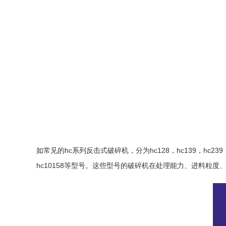
如常见的hc系列反击式破碎机，分为hc128，hc139，hc239，hc255
hc10158等型号。这些型号的破碎机在处理能力、进料粒