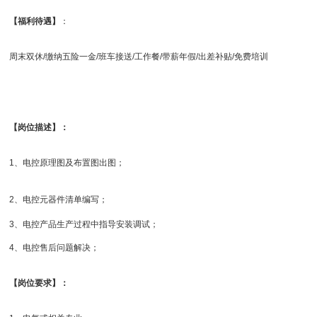
【福利待遇】
：
周末双休/缴纳五险一金/班车接送/工作餐/带薪年假/出差补贴/免费培训
【岗位描述】：
1、电控原理图及布置图出图；
2、电控元器件清单编写；
3、电控产品生产过程中指导安装调试；
4、电控售后问题解决；
【岗位要求】：