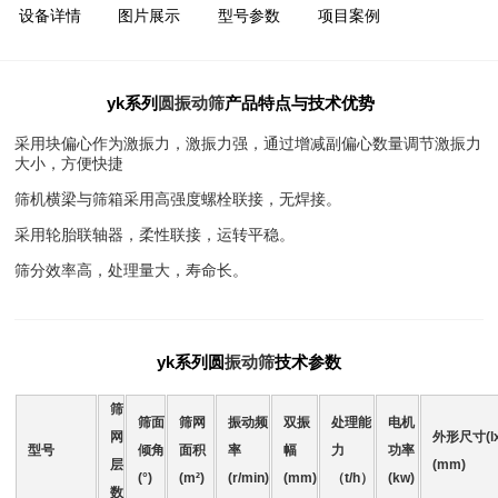
设备详情
图片展示
型号参数
项目案例
yk系列
圆振动筛
产品特点与技术优势
采用块偏心作为激振力，激振力强，通过增减副偏心数量调节激振力
大小，方便快捷
筛机横梁与筛箱采用高强度螺栓联接，无焊接。
采用轮胎联轴器，柔性联接，运转平稳。
筛分效率高，处理量大，寿命长。
yk系列圆
振动筛
技术参数
筛
筛面
筛网
振动频
双振
处理能
电机
网
外形尺寸(lx
型号
倾角
面积
率
幅
力
功率
层
(mm)
(°)
(m²)
(r/min)
(mm)
（t/h）
(kw)
数