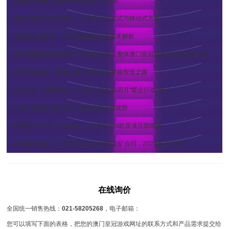
西藏玉龙铜矿新增铜资源量131.42万吨
建筑垃圾处理灵活选择：山美股份固定式与移动式方案
ai赋能固废处理：山美股份智能分选技术解析
城市固废如何高效处理？山美股份提出整体澳门皇冠游戏网址的解决方案
破局绿色未来：探索上海山美股份的硬核智造之路
安全为基，温情为帆——上海山美股份四月“暖企行动”侧记
e-sms系列圆锥破碎机产品技术特点与优势
年增收1000万！技改就它→ 山美e-sms欧星液压圆锥破
洛阳钼业敲定17亿美元厄瓜多尔大型金矿合同，2029年正式投产
在线询价
全国统一销售热线：
021-58205268
，电子邮箱：
您可以填写下面的表格，把您的澳门皇冠游戏网址的联系方式和产品需求提交给