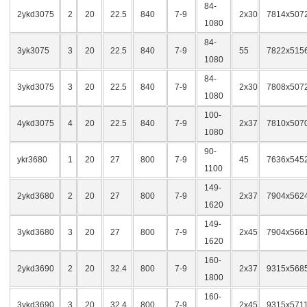
84-
2ykd3075
2
20
22.5
840
7-9
2x30
7814x507
1080
84-
3yk3075
3
20
22.5
840
7-9
55
7822x515
1080
84-
3ykd3075
3
20
22.5
840
7-9
2x30
7808x507
1080
100-
4ykd3075
4
20
22.5
840
7-9
2x37
7810x507
1080
90-
ykr3680
1
20
27
800
7-9
45
7636x545
1100
149-
2ykd3680
2
20
27
800
7-9
2x37
7904x562
1620
149-
3ykd3680
3
20
27
800
7-9
2x45
7904x566
1620
160-
2ykd3690
2
20
32.4
800
7-9
2x37
9315x568
1800
160-
3ykd3690
3
20
32.4
800
7-9
2x45
9315x571