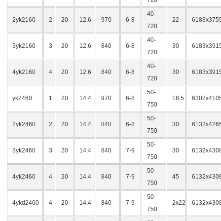
720
40-
2yk2160
2
20
12.6
970
6-8
22
6183x375
720
40-
3yk2160
3
20
12.6
840
6-8
30
6183x391
720
40-
4yk2160
4
20
12.6
840
6-8
30
6183x391
720
50-
yk2460
1
20
14.4
970
6-8
18.5
6302x410
750
50-
2yk2460
2
20
14.4
840
6-8
30
6132x426
750
50-
3yk2460
3
20
14.4
840
7-9
30
6132x430
750
50-
4yk2460
4
20
14.4
840
7-9
45
6132x430
750
50-
4ykd2460
4
20
14.4
840
7-9
2x22
6132x430
750