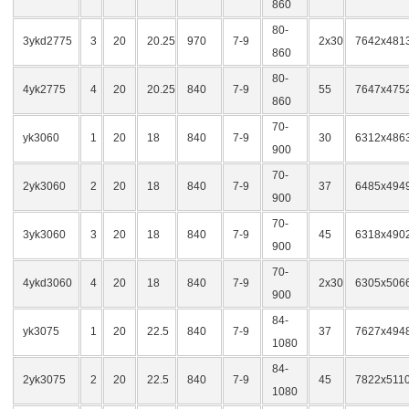
860
80-
3ykd2775
3
20
20.25
970
7-9
2x30
7642x481
860
80-
4yk2775
4
20
20.25
840
7-9
55
7647x475
860
70-
yk3060
1
20
18
840
7-9
30
6312x486
900
70-
2yk3060
2
20
18
840
7-9
37
6485x494
900
70-
3yk3060
3
20
18
840
7-9
45
6318x490
900
70-
4ykd3060
4
20
18
840
7-9
2x30
6305x506
900
84-
yk3075
1
20
22.5
840
7-9
37
7627x494
1080
84-
2yk3075
2
20
22.5
840
7-9
45
7822x511
1080