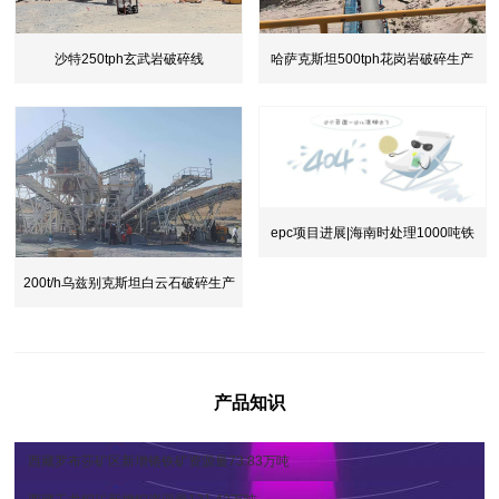
沙特250tph玄武岩破碎线
哈萨克斯坦500tph花岗岩破碎生产
线
epc项目进展|海南时处理1000吨铁
尾
200t/h乌兹别克斯坦白云石破碎生产
产品知识
西藏罗布莎矿区新增铬铁矿资源量73.83万吨