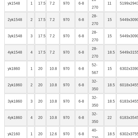
yk1548
1
17.5
7.2
970
6-8
11
5199x294
270
28-
2yk1548
2
17.5
7.2
970
6-8
15
5449x309
270
28-
3yk1548
3
17.5
7.2
970
6-8
15
5449x309
270
28-
4yk1548
4
17.5
7.2
970
6-8
18.5
5449x315
270
52-
yk1860
1
20
10.8
970
6-8
15
6302x339
567
32-
2yk1860
2
20
10.8
970
6-8
18.5
6018x345
350
32-
3yk1860
3
20
10.8
970
6-8
18.5
6183x345
350
32-
4yk1860
4
20
10.8
970
6-8
22
6183x354
350
40-
yk2160
1
20
12.6
970
6-8
18.5
6302x375