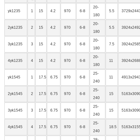
20-
yk1235
1
15
4.2
970
6-8
5.5
3729x244
180
20-
2yk1235
2
15
4.2
970
6-8
5.5
3924x249
180
20-
3yk1235
3
15
4.2
970
6-8
7.5
3924x258
180
20-
4yk1235
4
15
4.2
970
6-8
11
3924x268
180
25-
yk1545
1
17.5
6.75
970
6-8
11
4913x294
240
25-
2yk1545
2
17.5
6.75
970
6-8
15
5163x309
240
25-
3yk1545
3
17.5
6.75
970
6-8
15
5163x309
240
25-
4yk1545
4
17.5
6.75
970
6-8
18.5
5163x315
240
28-