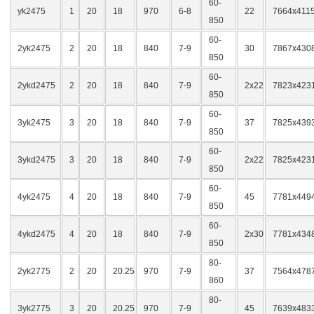
60-
yk2475
1
20
18
970
6-8
22
7664x411
850
60-
2yk2475
2
20
18
840
7-9
30
7867x430
850
60-
2ykd2475
2
20
18
840
7-9
2x22
7823x423
850
60-
3yk2475
3
20
18
840
7-9
37
7825x439
850
60-
3ykd2475
3
20
18
840
7-9
2x22
7825x423
850
60-
4yk2475
4
20
18
840
7-9
45
7781x449
850
60-
4ykd2475
4
20
18
840
7-9
2x30
7781x434
850
80-
2yk2775
2
20
20.25
970
7-9
37
7564x478
860
80-
3yk2775
3
20
20.25
970
7-9
45
7639x483