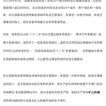
2012年9月5日，国家发改委批复了全国25个城市的轨道交通建设规划，总投资
规模预计超过8000亿。此次批复的内容涉及全国19个城市、两个地区和一条线
路。此次国家发改委密集批准城市轨道交通项目，有望进一步推升铁路、轨道交
通建设的投入，相关设备和基建企业有望直接受益。
此前，国务院出台的《“十二五”综合交通运输体系规划》，要求今年要建成一批
重大铁路项目，适时开工一批急需必需项目；温家宝总理也指出要确保今年铁路
5000亿元的投资到位；《优质装备制造业“十二五”发展规划》，也明确提出要满
足我国铁路快速客运网络、大运量货运通道和城市轨道交通建设。
此次国家发改委密集批准城市轨道交通项目，有望进一步推升铁路、轨道交通建
设的投入，这无疑将拉动砂石骨料的需求。而生产砂石和骨料就离不开
澳门皇冠
游戏网址-皇冠集团网址442
、
筛分设备
和
石料生产线
、
制砂生产线
等
矿山机械
，
进而推动
破碎筛分设备
在矿山机械市场的有力增长。