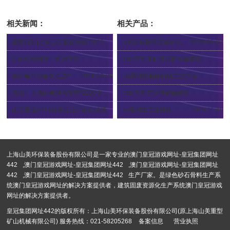
六盘水城市综合体项目
相关新闻：
相关产品：
载誉而归|上海山美股份荣获“2023年福建省矿山用装备优质品牌”
jc系列欧版颚式破碎机
2024-05-07
2023-08-05
矿山机械概述，绝对干货
smh系列多缸液压圆锥破碎机
2022-08-29
2012-12-04
破碎筛分设备怎么选?
2021-03-29
pp系列轮胎移动颚式破碎站
2024-04-12
喜讯｜上海山美股份荣获“2020中国建材企业500强”、“2020中国砂...
hsm系列可逆锤式破碎机
2020-11-09
2023-02-02
山美受邀2014马来西亚矿山机械展览会(aseanmach)
xs系列轮式洗砂机
2023-11-10
2014-08-04
上海山美环保装备股份有限公司是一家专业的
澳门皇冠游戏网址-皇冠集团网址
442
,
澳门皇冠游戏网址-皇冠集团网址442
,
澳门皇冠游戏网址-皇冠集团网址
442
,
澳门皇冠游戏网址-皇冠集团网址442
生产厂家。是绿色砂石骨料生产系
统澳门皇冠游戏网址的解决方案提供者，建筑固废资源化生产系统澳门皇冠游戏
网址的解决方案提供者。
皇冠集团网址442的版权所有：上海山美环保装备股份有限公司(原上海山美重型
矿山机械有限公司) 服务热线：021-58205268
备案信息
营业执照