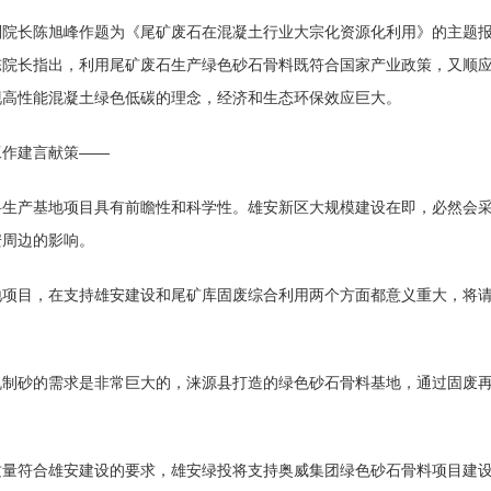
副院长陈旭峰作题为《尾矿废石在混凝土行业大宗化资源化利用》的主题
陈院长指出，利用尾矿废石生产绿色砂石骨料既符合国家产业政策，又顺
现高性能混凝土绿色低碳的理念，经济和生态环保效应巨大。
工作建言献策——
料生产基地项目具有前瞻性和科学性。雄安新区大规模建设在即，必然会
安周边的影响。
地项目，在支持雄安建设和
尾矿库
固废综合利用两个方面都意义重大，将
机制砂的需求是非常巨大的，涞源县打造的绿色砂石骨料基地，通过固废
质量符合雄安建设的要求，雄安绿投将支持奥威集团绿色砂石骨料项目建