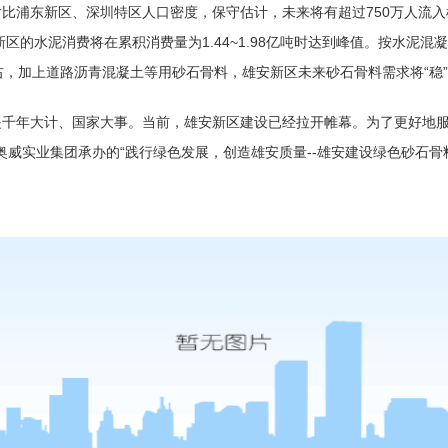
比浦东新区、深圳特区人口密度，保守估计，未来将有超过750万人流
区的水泥消费将在累积消费量为1.44~1.98亿吨时达到峰值。按水泥混
吨左右，加上道路沥青混凝土等用砂石骨料，雄安新区未来砂石骨料需求将“稳
是千年大计、国家大事。当前，雄安新区建设已经拉开帷幕。为了更好地
北奥威实业集团承办的“践行绿色发展，创造雄安质量--雄安建设绿色砂石