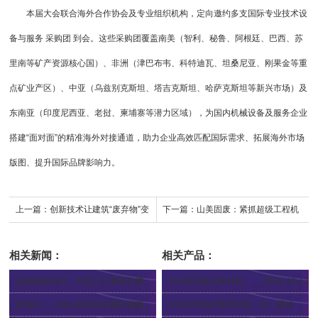
本届大会联合海外合作协会及专业组织机构，定向邀约多支国际专业技术设
备与服务 采购团 到会。这些采购团覆盖南美（智利、秘鲁、阿根廷、巴西、苏
里南等矿产资源核心国）、非洲（津巴布韦、科特迪瓦、坦桑尼亚、刚果金等重
点矿业产区）、中亚（乌兹别克斯坦、塔吉克斯坦、哈萨克斯坦等新兴市场）及
东南亚（印度尼西亚、老挝、柬埔寨等潜力区域），为国内机械设备及服务企业
搭建“面对面”的精准海外对接通道，助力企业高效匹配国际需求、拓展海外市场
版图、提升国际品牌影响力。
上一篇：
创新技术让建筑“废弃物”变
下一篇：
山美固废：紧抓超级工程机
身“城市矿产”，循环经济产业链加速
遇，迈向绿色化、高值化发展新阶段
相关新闻：
相关产品：
形成
选购制砂机时，叶轮三孔和四孔哪种更好
zsw系列振动给料机
2023-12-12
2023-08-03
新项目｜上海山美股份承建的福建南平湿法机制砂石生产线建成投产...
srm系列制砂预拌砂浆二合一系统