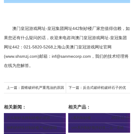
澳门皇冠游戏网址-皇冠集团网址442
制砂楼厂家
您值得信赖，如
果您还有什么疑问的话，欢迎来电咨询
澳门皇冠游戏网址-皇冠集团
网址442
：021-5820-5268上海山美澳门皇冠游戏网址官网
(www.shsmzj.com)邮箱：
inf@sanmecorp.com
，我们的技术经理将
在线为您解答。
上一篇：
圆锥破碎机严重甩油的原因
下一篇：
反击式破碎机破碎石子的优
及相应解决方法
势
相关新闻：
相关产品：
石头制砂选择制砂楼的原因
c系列制砂楼
2023-11-10
2024-01-11
物料的特性对制砂楼产能的影响
srm系列制砂预拌砂浆二合一系统