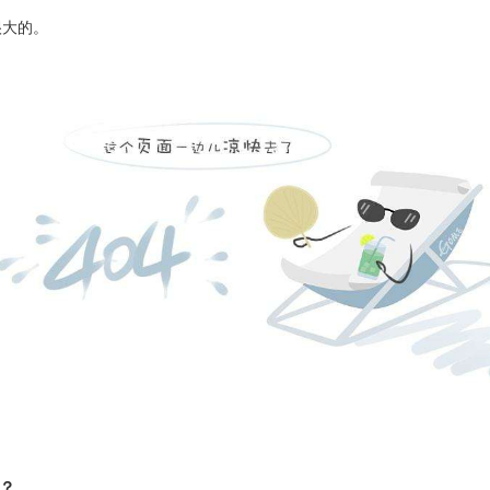
很大的。
？