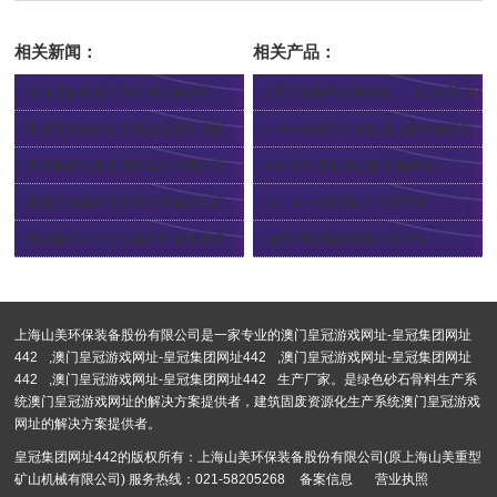
以及解决方法
记、主任张培荣一行莅临上海山美股
相关新闻：
相关产品：
份开展“优环境、稳经济”大走访大调
如何选购高效可靠的移动破碎机
jc系列欧版颚式破碎机
2024-05-07
研
2024-05-17
造成颚式破碎机下料速度慢的原因
e-sms欧星系列多缸液压圆锥破碎机
2024-05-11
2012-12-04
颚式破碎机加工鹅卵石的优势分析
smh系列多缸液压圆锥破碎机
2024-05-09
2012-12-04
建筑垃圾破碎选择移动式破碎机的好处
hc、e-hsi系列反击式破碎机
2024-05-07
2012-12-04
锤式破碎机作为头破机的标准要求
pp系列轮胎移动颚式破碎站
2024-04-30
2024-04-12
上海山美环保装备股份有限公司是一家专业的
澳门皇冠游戏网址-皇冠集团网址
442
,
澳门皇冠游戏网址-皇冠集团网址442
,
澳门皇冠游戏网址-皇冠集团网址
442
,
澳门皇冠游戏网址-皇冠集团网址442
生产厂家。是绿色砂石骨料生产系
统澳门皇冠游戏网址的解决方案提供者，建筑固废资源化生产系统澳门皇冠游戏
网址的解决方案提供者。
皇冠集团网址442的版权所有：上海山美环保装备股份有限公司(原上海山美重型
矿山机械有限公司) 服务热线：021-58205268
备案信息
营业执照