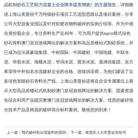
品
机制砂
石工艺助力混凝土企业降本提质增效》的主题报告
，详细阐
述上海山美股份千万吨级砂石项目工艺选型思路以及项目案例，分享
公司大型设备业绩以及针对软硬岩物料破碎的实例介绍等。作为中德
合资控股企业，专注骨料生产近40年，可为用户提供epco模式绿色
砂石骨料澳门皇冠游戏网址的解决方案和高品质楼站式制砂系统，并
已成为拉法基豪瑞集团、中材国际、中国建材、中国电建、中联水
泥、华新水泥、海螺水泥，华润水泥、冀东水泥、葛洲坝集团、东方
希望等中外知名水泥建材企业的合格、连续供应商，为他们建设了众
多绿色智能
砂石骨料生产线
。上海山美股份还将在企业专属展位上展
示大型高品质楼站式机制砂澳门皇冠游戏网址的解决方案、固废资源
化综合利用产业园完整澳门皇冠游戏网址的解决方案、优质的破碎筛
分技术产品及精选的
破碎筛分
标杆案例。敬候您的到来！
上一篇：
颚式破碎机出现返料的原因
下一篇：
奉贤区人大常委会党组书