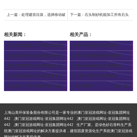
上一篇：
处理建筑垃圾，选择移动破
下一篇：
石头制砂机能加工所有石头
碎站的原因
吗？用途有哪些？
相关新闻：
相关产品：
山美工艺及装备助力华新水泥西藏山南机制砂项目技改升级
pp系列轮胎移动颚式破碎站
2024-05-16
2024-04-12
制砂机运行时抖动的原因深度剖析及对策
pp系列轮胎移动圆锥式破碎站
2024-04-26
2024-04-12
制砂机的整形模式与制砂模式之间区别
pp系列轮胎移动反击式破碎站
2024-04-02
2024-04-12
移动制砂机在建筑行业的发展前景
vc7系列立轴冲击式破碎机
2024-03-30
2024-03-29
绿色创新：环保无尘技术在打造绿色环保制砂生产线中的应用
c系列制砂楼
2023-11-10
2024-04-19
上海山美环保装备股份有限公司是一家专业的
澳门皇冠游戏网址-皇冠集团网址
442
,
澳门皇冠游戏网址-皇冠集团网址442
,
澳门皇冠游戏网址-皇冠集团网址
442
,
澳门皇冠游戏网址-皇冠集团网址442
生产厂家。是绿色砂石骨料生产系
统澳门皇冠游戏网址的解决方案提供者，建筑固废资源化生产系统澳门皇冠游戏
网址的解决方案提供者。