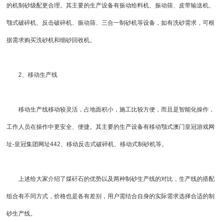
的机制砂级配更合理。其主要的生产设备有
振动给料机
、
振动筛
、
皮带输送机
、
颚式破碎机
、
反击破碎机
、振动筛、三合一
制砂机
等设备，如有洗砂需求，可根
据需求购买
洗砂机
和
细砂回收机
。
2、移动生产线
移动生产线移动较灵活，占地面积小，施工比较方便，而且是智能化操作，
工作人员在操作中更安全、便捷。其主要的生产设备有移动颚式
澳门皇冠游戏网
址-皇冠集团网址442
、移动
反击式破碎机
、
移动式制砂机
等。
上述给大家介绍了煤矸石的优势以及两种制砂生产线的对比，生产线的搭配
组合有不同方式，价格也是各有差别，用户需结合自身的实际需求选择合适的制
砂生产线。