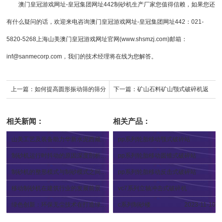
澳门皇冠游戏网址-皇冠集团网址442
制砂机生产厂家
您值得信赖，如果您还
有什么疑问的话，欢迎来电咨询
澳门皇冠游戏网址-皇冠集团网址442
：021-
5820-5268上海山美澳门皇冠游戏网址官网(www.shsmzj.com)邮箱：
inf@sanmecorp.com
，我们的技术经理将在线为您解答。
上一篇：
如何提高圆形振动筛的筛分
下一篇：
矿山石料矿山颚式破碎机返
效率
料的的解决方法有哪些
相关新闻：
相关产品：
山美工艺及装备助力华新水泥西藏山南机制砂项目技改升级
pp系列轮胎移动颚式破碎站
2024-05-16
2024-04-12
制砂机运行时抖动的原因深度剖析及对策
pp系列轮胎移动圆锥式破碎站
2024-04-26
2024-04-12
制砂机的整形模式与制砂模式之间区别
pp系列轮胎移动反击式破碎站
2024-04-02
2024-04-12
移动制砂机在建筑行业的发展前景
vc7系列立轴冲击式破碎机
2024-03-30
2024-03-29
绿色创新：环保无尘技术在打造绿色环保制砂生产线中的应用
c系列制砂楼
2023-11-10
2024-04-19