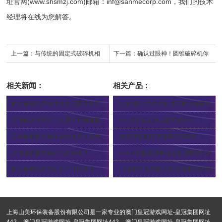
址官网(www.shsmzj.com)邮箱：
inf@sanmecorp.com
，我们的技术
经理将在线为您解答。
上一篇：
与传统的固定式破碎机相
下一篇：
确认过眼神！圆锥破碎机你
比，移动破碎站有哪些特点？
值得拥有的利器
相关新闻：
相关产品：
圆锥破碎机严重甩油的原因及相应解决方法
e-sms欧星系列多缸液压圆锥破碎机
2024-03-08
2012-12-04
如何解决物料水分大易于粘附在圆锥破碎机中的问题
smh系列多缸液压圆锥破碎机
2024-01-10
2012-12-04
反击破和圆锥破谁出粉量多？怎样才能解决大量的出粉问题？
pp系列轮胎移动圆锥式破碎站
2024-01-10
2024-04-12
如何提高圆锥破碎机的效率？
e-smg欧星系列单缸液压圆锥破碎机
2024-01-10
2024-01-25
圆锥破碎机助力矿山行业的发展
e-mp欧星系列履带移动圆锥式破碎站
2023-12-14
2024-04-12
上海山美环保装备股份有限公司是一家专业的
澳门皇冠游戏网址-皇冠集团网址