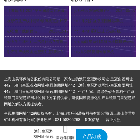
【邀请函】2024第三届济南砂石展 上海山美股份邀您共襄行业盛举
jc系列欧版颚式破碎机
2024-05-07
2024-04-09
在砂石生产线中哪种破碎机更加环保
smh系列多缸液压圆锥破碎机
2023-12-15
2012-12-04
砂石生产线的优点
2023-12-12
hc、e-hsi系列反击式破碎机
2012-12-04
砂石生产线生产工艺是什么？有哪些优势？
e-smg欧星系列单缸液压圆锥破碎机
2023-11-14
2024-01-25
砂石生产线设备选型要注意哪些方面？
sdy系列弹簧圆锥破碎机
2023-11-06
2012-12-04
上海山美环保装备股份有限公司是一家专业的
澳门皇冠游戏网址-皇冠集团网址
442
,
澳门皇冠游戏网址-皇冠集团网址442
,
澳门皇冠游戏网址-皇冠集团网址
442
,
澳门皇冠游戏网址-皇冠集团网址442
生产厂家。是绿色砂石骨料生产系
统澳门皇冠游戏网址的解决方案提供者，建筑固废资源化生产系统澳门皇冠游戏
网址的解决方案提供者。
皇冠集团网址442的版权所有：上海山美环保装备股份有限公司(原上海山美重型
矿山机械有限公司) 服务热线：021-58205268
备案信息
营业执照
澳门皇冠游
产品订购
戏网址-皇冠
皇冠集团网