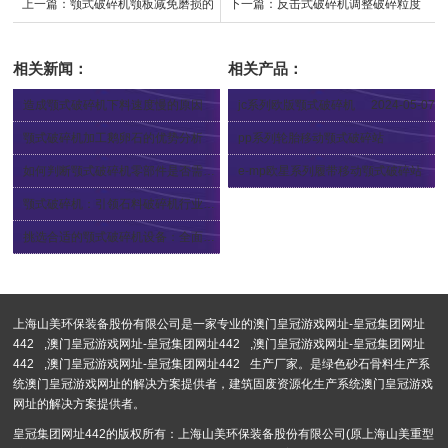
上一篇：
颚式破碎机颚板减免磨损的
下一篇：
反击式破碎机调整破碎粒度
方法
的方法有哪些
相关新闻：
相关产品：
造成颚式破碎机下料速度慢的原因
jc系列欧版颚式破碎机
2024-05-07
2024-05-11
颚式破碎机加工鹅卵石的优势分析
pp系列轮胎移动颚式破碎站
2024-05-09
2024-04-12
如何判断颚式破碎机零部件是否需要更换
e-mp欧星系列履带移动颚式破碎站
2024-04-12
2024-04-12
颚式破碎机：引领石料破碎机行业发展新趋势
2024-03-18
挑选合适的颚式破碎机设备：全面指南
2024-03-11
上海山美环保装备股份有限公司是一家专业的
澳门皇冠游戏网址-皇冠集团网址
442
,
澳门皇冠游戏网址-皇冠集团网址442
,
澳门皇冠游戏网址-皇冠集团网址
442
,
澳门皇冠游戏网址-皇冠集团网址442
生产厂家。是绿色砂石骨料生产系
统澳门皇冠游戏网址的解决方案提供者，建筑固废资源化生产系统澳门皇冠游戏
网址的解决方案提供者。
皇冠集团网址442的版权所有：上海山美环保装备股份有限公司(原上海山美重型