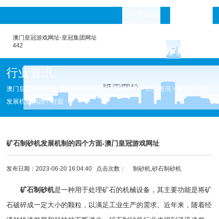
产品专题
languages
澳门皇冠游戏网址-皇冠集团网址
442
行业资讯
澳门皇冠游戏网址-皇冠集团网址442
新闻中心
行业资讯
矿石制砂机
>
>
>
发展机制的四个方面
矿石制砂机发展机制的四个方面-澳门皇冠游戏网址
发布日期：2023-06-20 16:04:40 点击次数：
制砂机,砂石制砂机
矿石制砂机
是一种用于处理矿石的机械设备，其主要功能是将矿
石破碎成一定大小的颗粒，以满足工业生产的需求。近年来，随着经