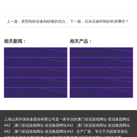
上一篇：
新型制砂设备制砂楼的优点
下一篇：
石灰石破碎制砂机有哪些？
有哪些
相关新闻：
相关产品：
vc7系列立式冲击破碎机——多领域适用，展现强大实力
pp系列轮胎移动颚式破碎站
2025-04-18
2024-09-05
造成制砂机开机运行不理想的重要因素
pp系列轮胎移动圆锥式破碎站
2024-08-10
2024-09-05
移动制砂机：制砂行业的移动式破碎设备
pp系列轮胎移动反击式破碎站
2024-05-31
2024-09-05
什么样的机制砂能达到建造道路桥梁的标准？
vc7系列立轴冲击式破碎机
2024-05-25
2024-09-04
山美工艺及装备助力华新水泥西藏山南机制砂项目技改升级
c系列制砂楼
2023-11-10
2024-05-16
上海山美环保装备股份有限公司是一家专业的
澳门皇冠游戏网址-皇冠集团网址
442
,
澳门皇冠游戏网址-皇冠集团网址442
,
澳门皇冠游戏网址-皇冠集团网址
442
,
澳门皇冠游戏网址-皇冠集团网址442
生产厂家。专注于为固废资源化、