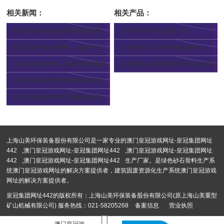
相关新闻：
相关产品：
冲击式制砂机设备使用时出现过热怎么办
vc7系列立轴冲击式破碎机
2023-12-19
2024-03-29
新型立轴冲击式破碎机：制砂行业新作
e-vsi欧星系列立轴冲击式破碎机
2023-11-24
2023-10-27
立轴冲击式破碎机，最科学的制砂机
e-mp欧星系列履带移动冲击式破碎站
2023-11-20
2024-04-12
冲击式制砂机有哪些明显的特征优势？
2023-10-08
冲击式制砂机和对辊式制砂机的主要区别是什么？
2023-10-08
上海山美环保装备股份有限公司是一家专业的
澳门皇冠游戏网址-皇冠集团网址
442
,
澳门皇冠游戏网址-皇冠集团网址442
,
澳门皇冠游戏网址-皇冠集团网址
442
,
澳门皇冠游戏网址-皇冠集团网址442
生产厂家。是绿色砂石骨料生产系
统澳门皇冠游戏网址的解决方案提供者，建筑固废资源化生产系统澳门皇冠游戏
网址的解决方案提供者。
皇冠集团网址442的版权所有：上海山美环保装备股份有限公司(原上海山美重型
矿山机械有限公司) 服务热线：021-58205268
备案信息
营业执照