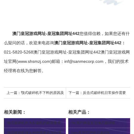
澳门皇冠游戏网址-皇冠集团网址442
您值得信赖，如果您还有什
么疑问的话，欢迎来电咨询
澳门皇冠游戏网址-皇冠集团网址442
：
021-5820-5268
澳门皇冠游戏网址-皇冠集团网址442
澳门皇冠游戏网
址官网(www.shsmzj.com)邮箱：
inf@sanmecorp.com
，我们的技术
经理将在线为您解答。
上一篇：
颚式破碎机不下料的原因及
下一篇：
反击式破碎机日常操作需要
解决方法
注意什么
相关新闻：
相关产品：
锤式破碎机作为头破机的标准要求
ihc系列单段反击锤式破碎机
2024-04-30
2023-03-22
锤式破碎机锤头的使用寿命与合理更换
hsm系列可逆锤式破碎机