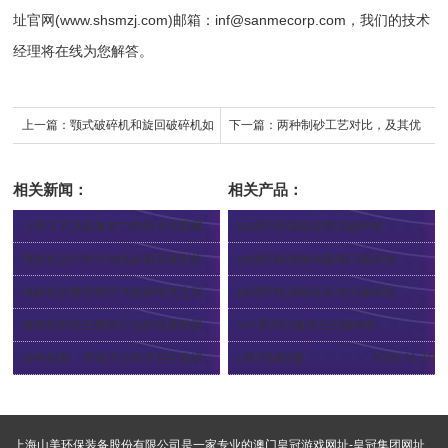
址官网(www.shsmzj.com)邮箱：
inf@sanmecorp.com
，我们的技术
经理将在线为您解答。
上一篇：
颚式破碎机和旋回破碎机如
下一篇：
两种制砂工艺对比，及其优
何选择？
缺点，助你选择合适的制砂方式
相关新闻：
相关产品：
山美工艺及装备助力华新水泥西藏山南机制砂项目技改升级
pp系列轮胎移动颚式破碎站
2024-05-16
2024-04-12
制砂机运行时抖动的原因深度剖析及对策
pp系列轮胎移动圆锥式破碎站
2024-04-26
2024-04-12
制砂机的整形模式与制砂模式之间区别
pp系列轮胎移动反击式破碎站
2024-04-02
2024-04-12
移动制砂机在建筑行业的发展前景
vc7系列立轴冲击式破碎机
2024-03-30
2024-03-29
绿色创新：环保无尘技术在打造绿色环保制砂生产线中的应用
c系列制砂楼
2023-11-10
2024-04-19
上海山美环保装备股份有限公司是一家专业的
澳门皇冠游戏网址-皇冠集团网址