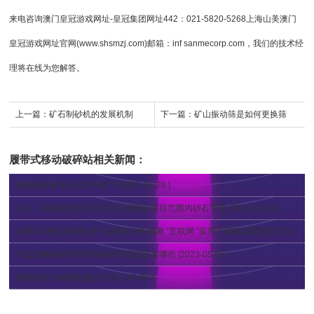
来电咨询
澳门皇冠游戏网址-皇冠集团网址442
：021-5820-5268上海山美澳门
皇冠游戏网址官网(www.shsmzj.com)邮箱：inf sanmecorp.com，我们的技术经
理将在线为您解答。
上一篇：
矿石制砂机的发展机制
下一篇：
矿山振动筛是如何更换筛
网？
履带式移动破碎站
相关新闻：
机制砂设备用什么型号好？
[2021-05-20 ]
关注！福建规范尾矿废石及工程建设项目范围内砂石管理
[2021-02-22 ]
未来5年建筑垃圾处理行业现状分析预测 “互联网 ”应用于建筑垃圾管理
[2020-08-14 ]
引起圆锥破碎机异常振动的常见原因有哪些
[2023-05-06 ]
破碎机助力城镇化建设
[2015-10-09 ]