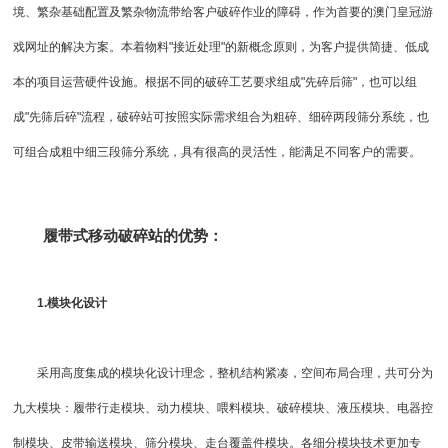
境、繁杂基础配置及繁杂物流带给客户破碎作业的障碍，作为首要的澳门皇冠游
戏网址的解决方案。本着物料"接近处理"的新概念原则，为客户提供简捷、低成
本的项目运营硬件设施。根据不同的破碎工艺要求组成"先碎后筛"，也可以组
成"先筛后碎"流程，破碎站可按照实际需求组合为粗碎、细碎两段筛分系统，也
可组合成粗中细三段筛分系统，具有很高的灵活性，能满足不同客户的需要。
履带式移动破碎站
的优势：
1.模块化设计
采用高度集成的模块化设计理念，整机结构紧凑，空间布局合理，共可分为
九大模块：履带行走模块、动力模块、喂料模块、破碎模块、液压模块、电器控
制模块、皮带输送模块、筛分模块、走台覆盖件模块。各细分模块技术更加专