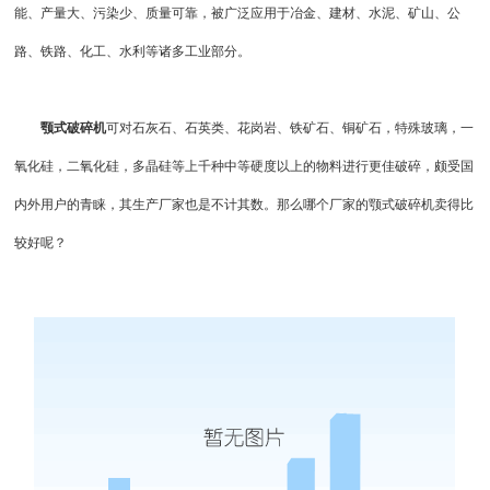
能、产量大、污染少、质量可靠，被广泛应用于冶金、建材、水泥、矿山、公
路、铁路、化工、水利等诸多工业部分。
颚式破碎机
可对石灰石、石英类、花岗岩、铁矿石、铜矿石，特殊玻璃，一
氧化硅，二氧化硅，多晶硅等上千种中等硬度以上的物料进行更佳破碎，颇受国
内外用户的青睐，其生产厂家也是不计其数。那么哪个厂家的
颚式破碎机
卖得比
较好呢？