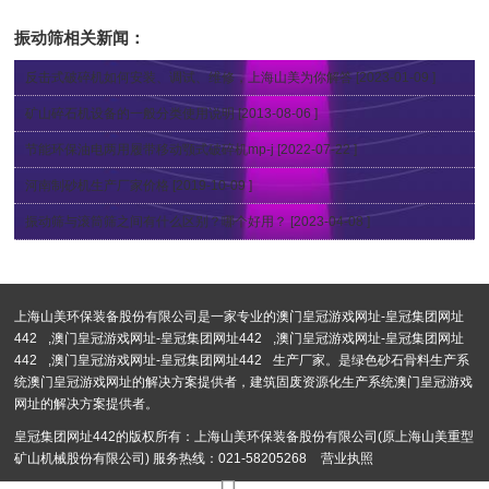
意什么
履带式，5方面对比让你看清差别！
振动筛
相关新闻：
反击式破碎机如何安装、调试、维修，上海山美为你解答
[2023-01-09 ]
矿山碎石机设备的一般分类使用说明
[2013-08-06 ]
节能环保油电两用履带移动颚式破碎机mp-j
[2022-07-22 ]
河南制砂机生产厂家价格
[2019-10-09 ]
振动筛与滚筒筛之间有什么区别？哪个好用？
[2023-04-08 ]
上海山美环保装备股份有限公司是一家专业的
澳门皇冠游戏网址-皇冠集团网址
442
,
澳门皇冠游戏网址-皇冠集团网址442
,
澳门皇冠游戏网址-皇冠集团网址
442
,
澳门皇冠游戏网址-皇冠集团网址442
生产厂家。是绿色砂石骨料生产系
统澳门皇冠游戏网址的解决方案提供者，建筑固废资源化生产系统澳门皇冠游戏
网址的解决方案提供者。
皇冠集团网址442的版权所有：上海山美环保装备股份有限公司(原上海山美重型
矿山机械股份有限公司) 服务热线：021-58205268
营业执照