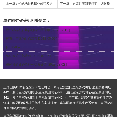
上一篇：
轮式洗砂机操作规范及维
下一篇：
从原矿石到铜精矿，铜矿蜕
护？洗砂机多少钱？
变之路
单缸圆锥破碎机
相关新闻：
颚式破碎机在煤炭粉碎中的作用
[2012-07-15 ]
碎石生产线的特点流程
[2012-05-06 ]
[2010-06-15 ]
铜矿选矿工艺流程
[2014-02-26 ]
破碎机的破碎流程分类及介绍
[2013-08-02 ]
上海山美环保装备股份有限公司是一家专业的
澳门皇冠游戏网址-皇冠集团网址
442
,
澳门皇冠游戏网址-皇冠集团网址442
,
澳门皇冠游戏网址-皇冠集团网址
442
,
澳门皇冠游戏网址-皇冠集团网址442
生产厂家。是绿色砂石骨料生产系
统澳门皇冠游戏网址的解决方案提供者，建筑固废资源化生产系统澳门皇冠游戏
网址的解决方案提供者。
皇冠集团网址442的版权所有：上海山美环保装备股份有限公司(原上海山美重型